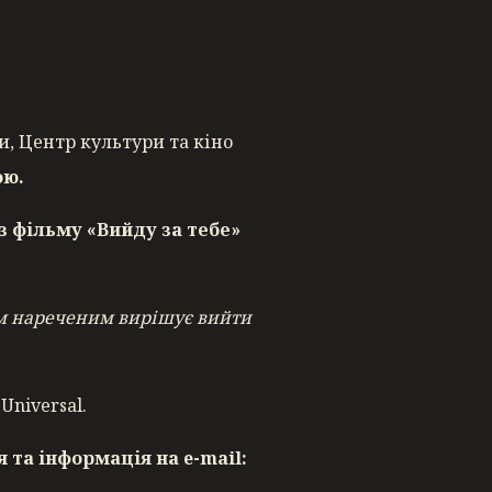
и, Центр культури та кіно
ою.
аз фільму «Вийду за тебе»
им нареченим вирішує вийти
Universal.
 та інформація на e-mail: