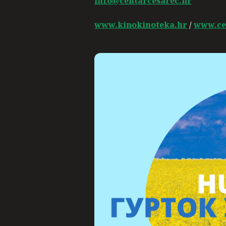
info@centarcesarec.hr
www.kinokinoteka.hr
/
www.ce