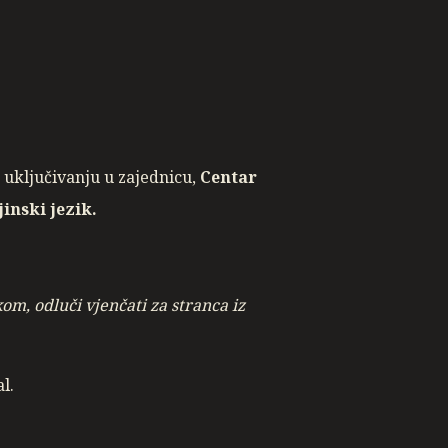
 uključivanju u zajednicu,
Centar
inski jezik.
)
m, odluči vjenčati za stranca iz
l.