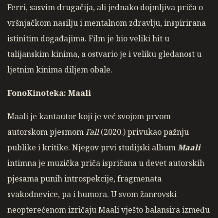
Ferri, sasvim drugačija, ali jednako dojmljiva priča o
vršnjačkom nasilju i mentalnom zdravlju, inspirirana
istinitim događajima. Film je bio veliki hit u
talijanskim kinima, a ostvario je i veliku gledanost u
ljetnim kinima diljem obale.
FonoKinoteka: Maali
Maali je kantautor koji je već svojom prvom
autorskom pjesmom
Fall
(2020.) privukao pažnju
publike i kritike. Njegov prvi studijski album
Maali
intimna je muzička priča ispričana u devet autorskih
pjesama punih introspekcije, fragmenata
svakodnevice, pa i humora. U svom žanrovski
neopterećenom izričaju Maali vješto balansira između