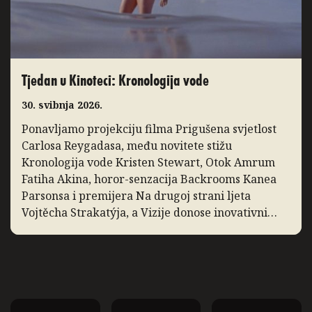
Tjedan u Kinoteci: Kronologija vode
30. svibnja 2026.
Ponavljamo projekciju filma Prigušena svjetlost
Carlosa Reygadasa, među novitete stižu
Kronologija vode Kristen Stewart, Otok Amrum
Fatiha Akina, horor-senzacija Backrooms Kanea
Parsonsa i premijera Na drugoj strani ljeta
Vojtěcha Strakatýja, a Vizije donose inovativni
dokumentarac Zidane, portret 21. stoljeća. Slow
Cinema: Prigušena svjetlost Ponavljamo
projekciju filma Prigušena svjetlost, film Carlosa
Reygadasa o pobožnom obiteljskom […]