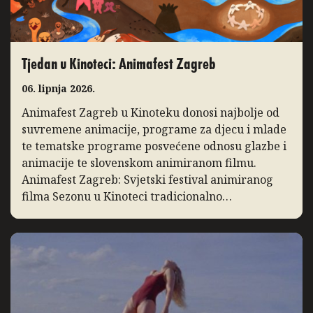
Tjedan u Kinoteci: Animafest Zagreb
06. lipnja 2026.
Animafest Zagreb u Kinoteku donosi najbolje od
suvremene animacije, programe za djecu i mlade
te tematske programe posvećene odnosu glazbe i
animacije te slovenskom animiranom filmu.
Animafest Zagreb: Svjetski festival animiranog
filma Sezonu u Kinoteci tradicionalno
zaključuje Svjetski festival animiranog filma –
Animafest Zagreb, manifestacija međunarodnog
ugleda koja svake godine u Zagreb donosi
najbolja ostvarenja iz […]