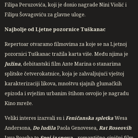
Filipa Peruzovića, koji je donio nagrade Nini Violić i
Filipu Šovagoviću za glavne uloge.
Najbolje od Ljetne pozornice Tuškanac
Repertoar otvaramo filmovima za koje se na Ljetnoj
pozornici Tuškanac tražila karta više. Među njima je
Južina
, debitantski film Ante Marina o stanarima
splitske četverokatnice, koja je zahvaljujući vještoj
karakterizaciji likova, mnoštvu sjajnih glumačkih
epizoda i svježim urbanim štihom osvojio je nagradu
Kino mreže.
Veliki interes izazvali su i
Feničanska spletka
Wesa
Andersona,
Do ludila
Paola Genovesea,
Rat Roseovih
Jaya Roacha te
Spoj iz snova
– romantično-cinični film