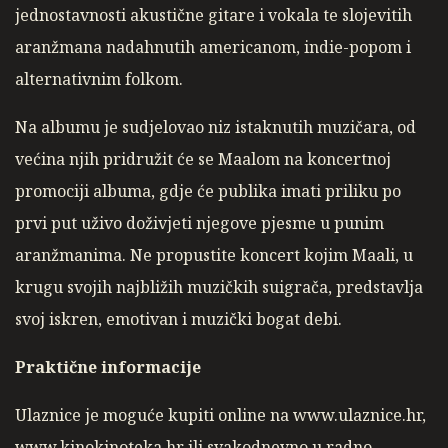
jednostavnosti akustične gitare i vokala te slojevitih
aranžmana nadahnutih americanom, indie-popom i
alternativnim folkom.
Na albumu je sudjelovao niz istaknutih muzičara, od
većina njih pridružit će se Maalom na koncertnoj
promociji albuma, gdje će publika imati priliku po
prvi put uživo doživjeti njegove pjesme u punim
aranžmanima. Ne propustite koncert kojim Maali, u
krugu svojih najbližih muzičkih suigrača, predstavlja
svoj iskren, emotivan i muzički bogat debi.
Praktične informacije
Ulaznice je moguće kupiti online na www.ulaznice.hr,
www.kinokinoteka.hr ili svakodnevno u radno