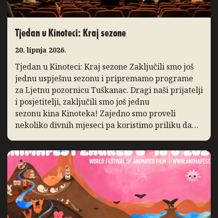
Tjedan u Kinoteci: Kraj sezone
20. lipnja 2026.
Tjedan u Kinoteci: Kraj sezone Zaključili smo još
jednu uspješnu sezonu i pripremamo programe
za Ljetnu pozornicu Tuškanac. Dragi naši prijatelji
i posjetitelji, zaključili smo još jednu
sezonu kina Kinoteka! Zajedno smo proveli
nekoliko divnih mjeseci pa koristimo priliku da
podsjetimo na ono po čemu ćemo je pamtiti. I ove
godine bilježimo porast posjećenosti programa,
posebice distribucijskih naslova […]