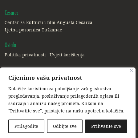
Cesarec
Centar za kulturu i film Augusta Cesarca
Ljetna pozornica Tuškanac
Ostalo
Politika privatnosti
Uvjeti korištenja
Društvene mreže:
Cijenimo vašu privatnost
Facebook
Instagram
Kolačiće koristimo za poboljšanje vašeg iskustva
Ponosni član:
pregledavanja, posluživanje prilagođenih oglasa ili
sadržaja i analizu našeg prometa. Klikom na
"Prihvatite sve", pristajete na našu upotrebu kolačića.
Prilagodite
Odbijte sve
Prihvatite sve