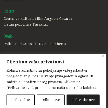
Cesarec
Centar za kulturu i film Augusta Cesarca
Ljetna pozornica Tuškanac
Ostalo
Politika privatnosti
Uvjeti korištenja
Društvene mreže:
Cijenimo vašu privatnost
Facebook
Instagram
Kolačiće koristimo za poboljšanje vašeg iskustva
Ponosni član:
pregledavanja, posluživanje prilagođenih oglasa ili
sadržaja i analizu našeg prometa. Klikom na
"Prihvatite sve", pristajete na našu upotrebu kolačića.
Prilagodite
Odbijte sve
Prihvatite sve