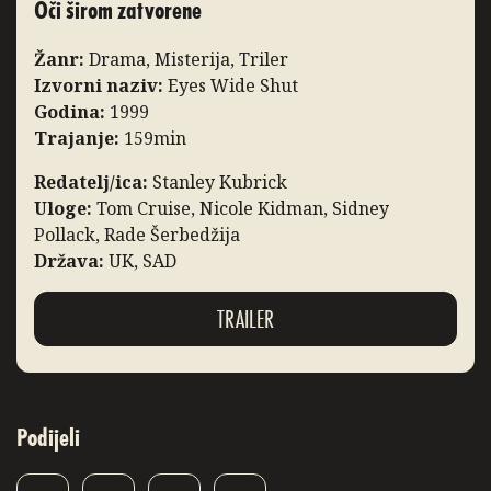
Oči širom zatvorene
Žanr:
Drama, Misterija, Triler
Izvorni naziv:
Eyes Wide Shut
Godina:
1999
Trajanje:
159min
Redatelj/ica:
Stanley Kubrick
Uloge:
Tom Cruise, Nicole Kidman, Sidney
Pollack, Rade Šerbedžija
Država:
UK, SAD
TRAILER
Podijeli