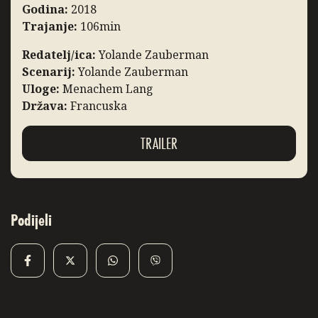
Godina:
2018
Trajanje:
106min
Redatelj/ica:
Yolande Zauberman
Scenarij:
Yolande Zauberman
Uloge:
Menachem Lang
Država:
Francuska
TRAILER
Podijeli