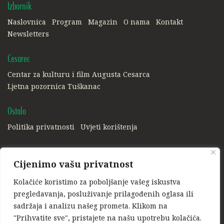
Izbornik
Naslovnica
Program
Magazin
O nama
Kontakt
Newsletters
Cesarec
Centar za kulturu i film Augusta Cesarca
Ljetna pozornica Tuškanac
Ostalo
Politika privatnosti
Uvjeti korištenja
Društvene mreže:
Cijenimo vašu privatnost
Facebook
Instagram
Kolačiće koristimo za poboljšanje vašeg iskustva
Ponosni član:
pregledavanja, posluživanje prilagođenih oglasa ili
sadržaja i analizu našeg prometa. Klikom na
"Prihvatite sve", pristajete na našu upotrebu kolačića.