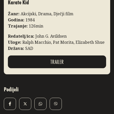
Karate Kid
Žanr:
Akcijski, Drama, Dječji film
Godina:
1984
Trajanje:
126min
Redatelj/ica:
John G. Avildsen
Uloge:
Ralph Macchio, Pat Morita, Elizabeth Shue
Država:
SAD
TRAILER
Podijeli