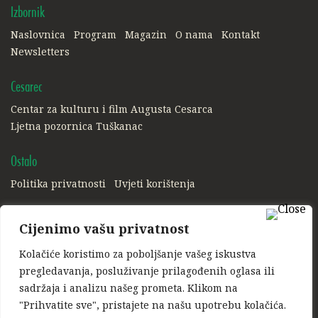
Izbornik
Naslovnica
Program
Magazin
O nama
Kontakt
Newsletters
Cesarec
Centar za kulturu i film Augusta Cesarca
Ljetna pozornica Tuškanac
Ostalo
Politika privatnosti
Uvjeti korištenja
Društvene mreže:
Cijenimo vašu privatnost
Facebook
Instagram
Kolačiće koristimo za poboljšanje vašeg iskustva
pregledavanja, posluživanje prilagođenih oglasa ili
Ponosni član:
sadržaja i analizu našeg prometa. Klikom na
"Prihvatite sve", pristajete na našu upotrebu kolačića.