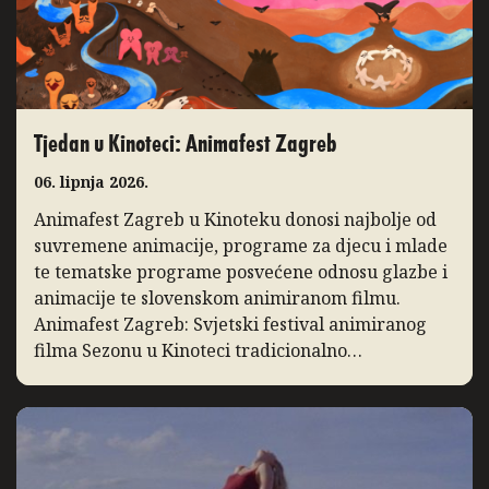
Tjedan u Kinoteci: Animafest Zagreb
06. lipnja 2026.
Animafest Zagreb u Kinoteku donosi najbolje od
suvremene animacije, programe za djecu i mlade
te tematske programe posvećene odnosu glazbe i
animacije te slovenskom animiranom filmu.
Animafest Zagreb: Svjetski festival animiranog
filma Sezonu u Kinoteci tradicionalno
zaključuje Svjetski festival animiranog filma –
Animafest Zagreb, manifestacija međunarodnog
ugleda koja svake godine u Zagreb donosi
najbolja ostvarenja iz […]