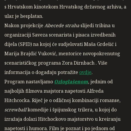
s Hrvatskom kinotekom Hrvatskog državnog arhiva, a
ulaz je besplatan.
Nakon projekcije
Abecede straha
slijedi tribina u
organizaciji Saveza scenarista i pisaca izvedbenih
dijela (SPID) na kojoj će sudjelovati Maša Grdešić i
Marija Brajdić Vuković, mentorice novopokrenutog
scenarističkog programa Zora Dirnbach . Više
informacija o događaju potražite
ovdje
.
Program nastavljamo
Ozloglašenom
, jednim od
najboljih filmova majstora napetosti Alfreda
Hitchcocka. Riječ je o odličnoj kombinaciji romanse,
screwball
komedije i špijunskog trilera, u kojoj do
izražaja dolazi Hitchockovo majstorstvo u kreiranju
napetosti i humora. Film je poznat i po jednom od