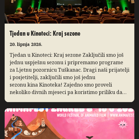
Tjedan u Kinoteci: Kraj sezone
20. lipnja 2026.
Tjedan u Kinoteci: Kraj sezone Zaključili smo još
jednu uspješnu sezonu i pripremamo programe
za Ljetnu pozornicu Tuškanac. Dragi naši prijatelji
i posjetitelji, zaključili smo još jednu
sezonu kina Kinoteka! Zajedno smo proveli
nekoliko divnih mjeseci pa koristimo priliku da
podsjetimo na ono po čemu ćemo je pamtiti. I ove
godine bilježimo porast posjećenosti programa,
posebice distribucijskih naslova […]