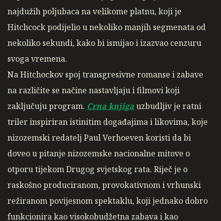
najdužih poljubaca na velikome platnu, koji je
Hitchcock podijelio u nekoliko manjih segmenata od
nekoliko sekundi, kako bi ismijao i izazvao cenzuru
svoga vremena.
Na Hitchockov spoj transgresivne romanse i zabave
na različite se načine nastavljaju i filmovi koji
zaključuju program.
Crna knjiga
uzbudljiv je ratni
triler inspiriran istinitim događajima i likovima, koje
nizozemski redatelj Paul Verhoeven koristi da bi
doveo u pitanje nizozemske nacionalne mitove o
otporu tijekom Drugog svjetskog rata. Riječ je o
raskošno produciranom, provokativnom i vrhunski
režiranom povijesnom spektaklu, koji jednako dobro
funkcionira kao visokobudžetna zabava i kao