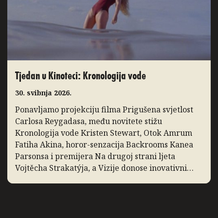
Tjedan u Kinoteci: Kronologija vode
30. svibnja 2026.
Ponavljamo projekciju filma Prigušena svjetlost
Carlosa Reygadasa, među novitete stižu
Kronologija vode Kristen Stewart, Otok Amrum
Fatiha Akina, horor-senzacija Backrooms Kanea
Parsonsa i premijera Na drugoj strani ljeta
Vojtěcha Strakatýja, a Vizije donose inovativni
dokumentarac Zidane, portret 21. stoljeća. Slow
Cinema: Prigušena svjetlost Ponavljamo
projekciju filma Prigušena svjetlost, film Carlosa
Reygadasa o pobožnom obiteljskom […]