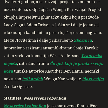
dvadeset godina, a na razvoju projekta izmijenilo se
niz redatelja, uključujući i Wonga Kar-waija! Projekt
okuplja impresivnu glumačku ekipu koju predvode
Lady Gaga i Adam Driver, a šuška se i da je jedan od
istaknutijih kandidata u predstojećoj sezoni nagrada.
Među Novitetima i dalje prikazujemo
Zbornicu
,
impresivno režiranu ansambl-dramu Sonje Tarokić,
zatim vrckavu komediju Wesa Andersona
Francuska
depeša
, satiričnu dramu
Čovjek koji je prodao svoju
kožu
tuniske autorice Kaouther Ben Hania, neonski
nokturno
Pali anđeli
Wonga Kar-waija te
Plavi cvijet
Zrinka Ogreste.
Matineja:
Nesavršeni robot Ron
Nesavršeni robot Ron
je o znanstveno-fantastična