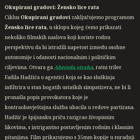
Okupirani gradovi: Žensko lice rata
Ciklus
Okupirani gradovi
zaključujemo programom
Žensko lice rata
, u sklopu kojeg ćemo prikazati
nekoliko filmskih naslova koji koriste rodnu
perspektivu da bi istražili napetost između osobne
autonomije i odanosti nacionalnim i političkim
ciljevima. Otvara ga
Abeceda straha
, ratni triler
Fadila Hadžića o agentici koja se kao sluškinja
infiltrira u stan bogatih ustaških simpatizera, ne bi li
pronašla popis provokatora koje je
kontraobavještajna služba ubacila u redove partizana.
Hadžić je špijunsku priču razigrao živopisnim
likovima, s intrigantno postavljenim rodnim i klasnim
pitanjima. Film prikazujemo s 35mm kopije u suradnji