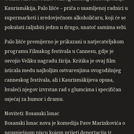
Kaurismäkija, Palo lišće – priča o usamljenoj radnici u
supermarketi i sredovječnom alkoholičaru, koji će se
pokušati zaljubiti jednu u drugo, unatoč samima sebi.
Palo lišće premijerno je prikazani u natjecateljskom
programu Filmskog festivala u Cannesu, gdje je
osvojio Veliku nagradu žirija. Kritika je ovaj film
isticala među najboljim ostvarenjima ovogodišnjeg
canneskog festivala, ali i Kaurismäkijeva opusa,
hvaleći njegov izvrstan rad s glumcima i specifičan
osjećaj za humor i dramu.
Noviteti: Bosanski lonac
Bosanski lonac nova je komedija Pave Marinkovića o
neuspješnom piscu kojem prijeti deportacija iz