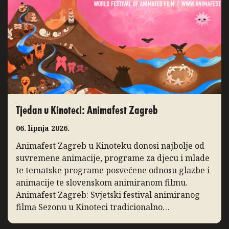
posebice distribucijskih naslova […]
Tjedan u Kinoteci: Animafest Zagreb
06. lipnja 2026.
Animafest Zagreb u Kinoteku donosi najbolje od
suvremene animacije, programe za djecu i mlade
te tematske programe posvećene odnosu glazbe i
animacije te slovenskom animiranom filmu.
Animafest Zagreb: Svjetski festival animiranog
filma Sezonu u Kinoteci tradicionalno
zaključuje Svjetski festival animiranog filma –