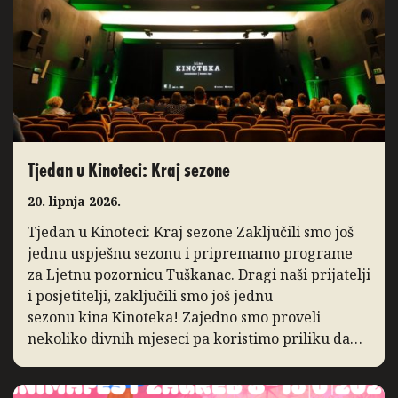
Tjedan u Kinoteci: Kraj sezone
20. lipnja 2026.
Tjedan u Kinoteci: Kraj sezone Zaključili smo još
jednu uspješnu sezonu i pripremamo programe
za Ljetnu pozornicu Tuškanac. Dragi naši prijatelji
i posjetitelji, zaključili smo još jednu
sezonu kina Kinoteka! Zajedno smo proveli
nekoliko divnih mjeseci pa koristimo priliku da
podsjetimo na ono po čemu ćemo je pamtiti. I ove
godine bilježimo porast posjećenosti programa,