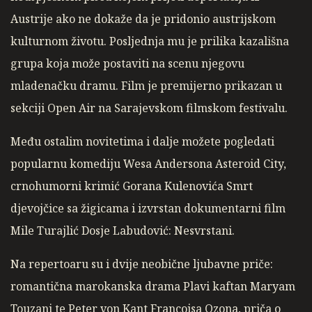
Austrije ako ne dokaže da je pridonio austrijskom
kulturnom životu. Posljednja mu je prilika kazališna
grupa koja može postaviti na scenu njegovu
mladenačku dramu. Film je premijerno prikazan u
sekciji Open Air na Sarajevskom filmskom festivalu.
Među ostalim novitetima i dalje možete pogledati
popularnu komediju Wesa Andersona Asteroid City,
crnohumorni krimić Gorana Kulenovića Smrt
djevojčice sa žigicama i izvrstan dokumentarni film
Mile Turajlić Dosje Labudović: Nesvrstani.
Na repertoaru su i dvije neobične ljubavne priče:
romantična marokanska drama Plavi kaftan Maryam
Touzani te Peter von Kant Françoisa Ozona, priča o