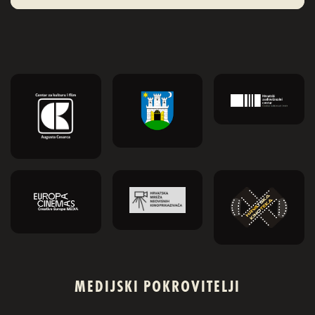
dokumentarac Zidane, portret 21. stoljeća. Slow
Cinema: Prigušena svjetlost Ponavljamo
projekciju filma Prigušena svjetlost, film Carlosa
Reygadasa o pobožnom obiteljskom […]
MEDIJSKI POKROVITELJI