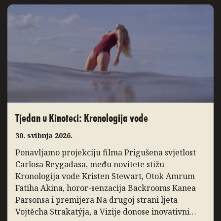
Animafest Zagreb, manifestacija međunarodnog
ugleda koja svake godine u Zagreb donosi
najbolja ostvarenja iz […]
Tjedan u Kinoteci: Kronologija vode
30. svibnja 2026.
Ponavljamo projekciju filma Prigušena svjetlost
Carlosa Reygadasa, među novitete stižu
Kronologija vode Kristen Stewart, Otok Amrum
Fatiha Akina, horor-senzacija Backrooms Kanea
Parsonsa i premijera Na drugoj strani ljeta
Vojtěcha Strakatýja, a Vizije donose inovativni