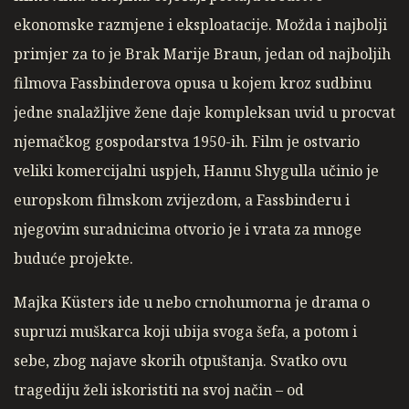
ekonomske razmjene i eksploatacije. Možda i najbolji
primjer za to je Brak Marije Braun, jedan od najboljih
filmova Fassbinderova opusa u kojem kroz sudbinu
jedne snalažljive žene daje kompleksan uvid u procvat
njemačkog gospodarstva 1950-ih. Film je ostvario
veliki komercijalni uspjeh, Hannu Shygulla učinio je
europskom filmskom zvijezdom, a Fassbinderu i
njegovim suradnicima otvorio je i vrata za mnoge
buduće projekte.
Majka Küsters ide u nebo crnohumorna je drama o
supruzi muškarca koji ubija svoga šefa, a potom i
sebe, zbog najave skorih otpuštanja. Svatko ovu
tragediju želi iskoristiti na svoj način – od