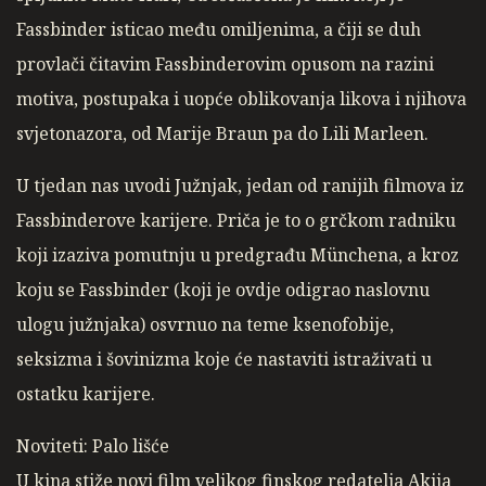
Fassbinder isticao među omiljenima, a čiji se duh
provlači čitavim Fassbinderovim opusom na razini
motiva, postupaka i uopće oblikovanja likova i njihova
svjetonazora, od Marije Braun pa do Lili Marleen.
U tjedan nas uvodi Južnjak, jedan od ranijih filmova iz
Fassbinderove karijere. Priča je to o grčkom radniku
koji izaziva pomutnju u predgrađu Münchena, a kroz
koju se Fassbinder (koji je ovdje odigrao naslovnu
ulogu južnjaka) osvrnuo na teme ksenofobije,
seksizma i šovinizma koje će nastaviti istraživati u
ostatku karijere.
Noviteti: Palo lišće
U kina stiže novi film velikog finskog redatelja Akija