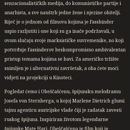
senzacionalističkih medija, do komunističke partije i
anarhista, a sve nauštrb jedne žene i njezine obitelji.
Riječ je o jednom od filmova kojima je Fassbinder
uspio razljutiti i one koji su ga inače podržavali, u
ovom slučaju svoje marksističke suvremenike, no koji
potvrđuje Fassinderov beskompromisno ambivalentan
pristup temama kojima se bavi. Za američko tržište
snimljen je i alternativni završetak, a oba ćete moći
vidjeti na projekciji u Kinoteci.
Pogledat ćemo i Obeščašćenu, špijunsku melodramu
Josefa von Sternberga, u kojoj Marlene Dietrich glumi
tajnu agenticu austrijske vlade čiji je zadatak zavesti
ruskog špijuna. Inspiriran životom legendarne
špijunke Mate Hari, Obeščašćena je film koji je