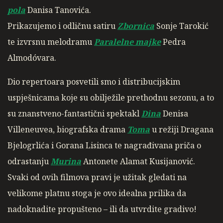
pola
Danisa Tanovića.
Prikazujemo i odličnu satiru
Zbornica
Sonje Tarokić
te izvrsnu melodramu
Paralelne majke
Pedra
Almodóvara.
Dio repertoara posvetili smo i distribucijskim
uspješnicama koje su obilježile prethodnu sezonu, a to
su znanstveno-fantastični spektakl
Dina
Denisa
Villeneuvea, biografska drama
Toma
u režiji Dragana
Bjelogrlića i Gorana Lisinca te nagrađivana priča o
odrastanju
Murina
Antonete Alamat Kusijanović.
Svaki od ovih filmova pravi je užitak gledati na
velikome platnu stoga je ovo idealna prilika da
nadoknadite propušteno – ili da utvrdite gradivo!