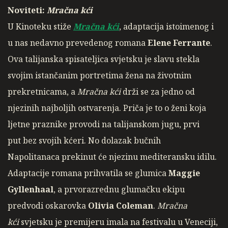
Noviteti:
Mračna kći
U Kinoteku stiže
Mračna kći
, adaptacija istoimenog i
u nas nedavno prevedenog romana
Elene Ferrante
.
Ova talijanska spisateljica svjetsku je slavu stekla
svojim istančanim portretima žena na životnim
prekretnicama, a
Mračna kći
drži se za jedno od
njezinih najboljih ostvarenja. Priča je to o ženi koja
ljetne praznike provodi na talijanskom jugu, prvi
put bez svojih kćeri. No dolazak bučnih
Napolitanaca prekinut će njezinu mediteransku idilu.
Adaptacije romana prihvatila se glumica
Maggie
Gyllenhaal
, a prvorazrednu glumačku ekipu
predvodi oskarovka
Olivia
Coleman
.
Mračna
kći
svjetsku je premijeru imala na festivalu u Veneciji,