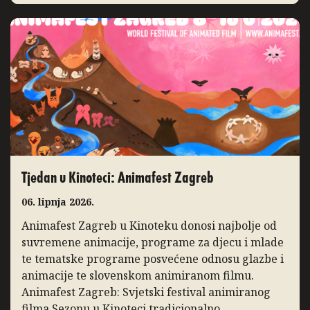
godine bilježimo porast posjećenosti programa,
posebice distribucijskih naslova […]
Tjedan u Kinoteci: Animafest Zagreb
06. lipnja 2026.
Animafest Zagreb u Kinoteku donosi najbolje od
suvremene animacije, programe za djecu i mlade
te tematske programe posvećene odnosu glazbe i
animacije te slovenskom animiranom filmu.
Animafest Zagreb: Svjetski festival animiranog
filma Sezonu u Kinoteci tradicionalno