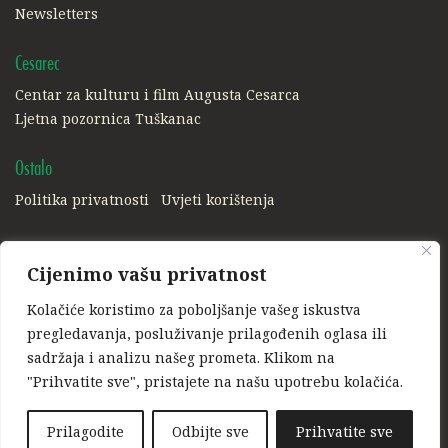
Newsletters
Cesarec
Centar za kulturu i film Augusta Cesarca
Ljetna pozornica Tuškanac
Ostalo
Politika privatnosti
Uvjeti korištenja
Društvene mreže:
Cijenimo vašu privatnost
Facebook
Instagram
Kolačiće koristimo za poboljšanje vašeg iskustva
Ponosni član:
pregledavanja, posluživanje prilagođenih oglasa ili
sadržaja i analizu našeg prometa. Klikom na
"Prihvatite sve", pristajete na našu upotrebu kolačića.
Prilagodite
Odbijte sve
Prihvatite sve