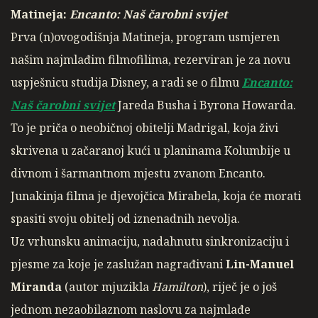
Matineja:
Encanto: Naš čarobni svijet
Prva (n)ovogodišnja Matineja, program usmjeren
našim najmlađim filmofilima, rezerviran je za novu
uspješnicu studija Disney, a radi se o filmu
Encanto:
Naš čarobni svijet
Jareda Busha i Byrona Howarda.
To je priča o neobičnoj obitelji Madrigal, koja živi
skrivena u začaranoj kući u planinama Kolumbije u
divnom i šarmantnom mjestu zvanom Encanto.
Junakinja filma je djevojčica Mirabela, koja će morati
spasiti svoju obitelj od iznenadnih nevolja.
Uz vrhunsku animaciju, nadahnutu sinkronizaciju i
pjesme za koje je zaslužan nagrađivani
Lin-Manuel
Miranda
(autor mjuzikla
Hamilton
), riječ je o još
jednom nezaobilaznom naslovu za najmlađe