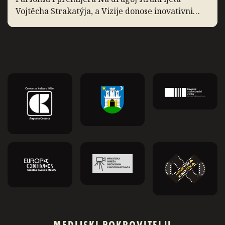
Vojtěcha Strakatýja, a Vizije donose inovativni
dokumentarac Zidane, portret 21. stoljeća. Slow
Cinema: Prigušena svjetlost Ponavljamo
projekciju filma Prigušena svjetlost, film Carlosa
Reygadasa o pobožnom obiteljskom […]