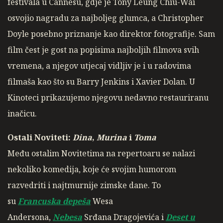
festivala u Cannesu, gdje je Tony Leung Chiu-Wai
osvojio nagradu za najboljeg glumca, a Christopher
Doyle posebno priznanje kao direktor fotografije. Sam
film čest je gost na popisima najboljih filmova svih
vremena, a njegov utjecaj vidljiv je i u radovima
filmaša kao što su Barry Jenkins i Xavier Dolan. U
Kinoteci prikazujemo njegovu nedavno restauriranu
inačicu.
Ostali Noviteti:
Dina
,
Murina
i
Toma
Među ostalim Novitetima na repertoaru se nalazi
nekoliko komedija, koje će svojim humorom
razvedriti i najtmurnije zimske dane. To
su
Francuska depeša
Wesa
Andersona,
Nebesa
Srđana Dragojevića i
Deset u