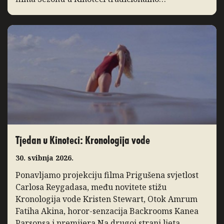
zaključuje Svjetski festival animiranog filma –
Animafest Zagreb, manifestacija međunarodnog
ugleda koja svake godine u Zagreb donosi
najbolja ostvarenja iz […]
Tjedan u Kinoteci: Kronologija vode
30. svibnja 2026.
Ponavljamo projekciju filma Prigušena svjetlost
Carlosa Reygadasa, među novitete stižu
Kronologija vode Kristen Stewart, Otok Amrum
Fatiha Akina, horor-senzacija Backrooms Kanea
Parsonsa i premijera Na drugoj strani ljeta