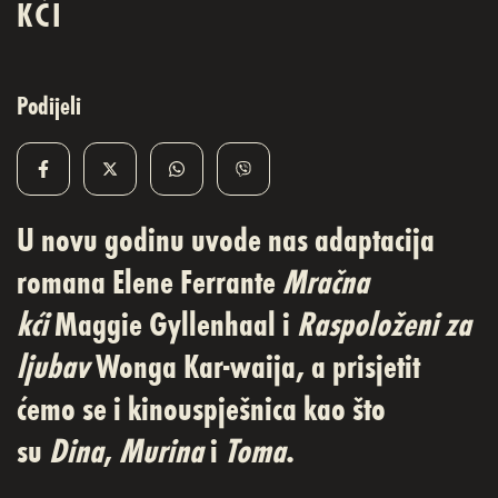
KĆI
Podijeli
U novu godinu uvode nas adaptacija
romana Elene Ferrante
Mračna
kći
Maggie Gyllenhaal i
Raspoloženi za
ljubav
Wonga Kar-waija, a prisjetit
ćemo se i kinouspješnica kao što
su
Dina
,
Murina
i
Toma
.