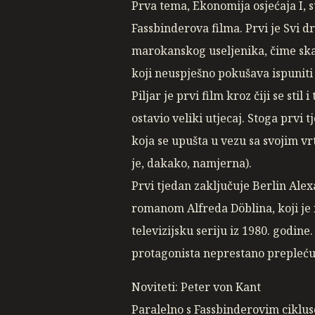
Prva tema, Ekonomija osjećaja I, 
Fassbinderova filma. Prvi je Svi dr
marokanskog useljenika, čime skand
koji neuspješno pokušava ispuniti 
Piljar je prvi film kroz čiji se st
ostavio veliki utjecaj. Stoga prvi
koja se upušta u vezu sa svojim vrt
je, dakako, namjerna).
Prvi tjedan zaključuje Berlin Al
romanom Alfreda Döblina, koji je 
televizijsku seriju iz 1980. godin
protagonista neprestano prepleću
Noviteti: Peter von Kant
Paralelno s Fassbinderovim ciklus