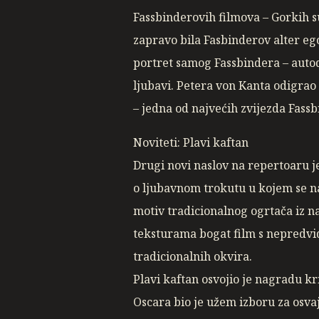
Fassbinderovih filmova – Gorkih s
zapravo bila Fasbinderov alter ego
portret samog Fassbindera – autod
ljubavi. Petera von Kanta odigrao
– jedna od najvećih zvijezda Fass
Noviteti: Plavi kaftan
Drugi novi naslov na repertoaru j
o ljubavnom trokutu u kojem se na
motiv tradicionalnog ogrtača iz na
teksturama bogat film s nepredvid
tradicionalnih okvira.
Plavi kaftan osvojio je nagradu 
Oscara bio je užem izboru za osvaj