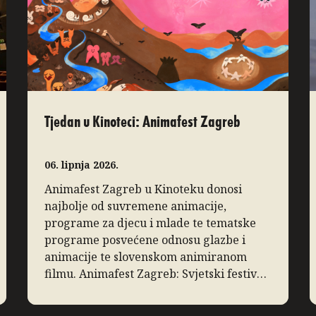
Tjedan u Kinoteci: Animafest Zagreb
06. lipnja 2026.
Animafest Zagreb u Kinoteku donosi
najbolje od suvremene animacije,
programe za djecu i mlade te tematske
programe posvećene odnosu glazbe i
animacije te slovenskom animiranom
filmu. Animafest Zagreb: Svjetski festival
animiranog filma Sezonu u Kinoteci
tradicionalno zaključuje Svjetski festival