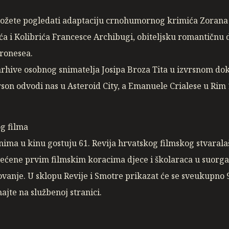
možete pogledati adaptaciju crnohumornog krimića Zorana 
ića i Kolibrića Francesce Archibugi, obiteljsku romantičn
ronesea.
z arhive osobnog snimatelja Josipa Broza Tita u izvrsnom 
on odvodi nas u Asteroid City, a Emanuele Crialese u Rim 
og filma
ima u kinu gostuju 61. Revija hrvatskog filmskog stvarala
većene prvim filmskim koracima djece i školaraca u suorga
zovanje. U sklopu Revije i Smotre prikazat će se sveukupno
ajte na službenoj stranici.