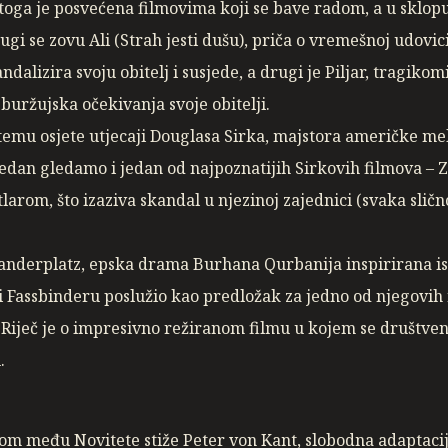
stoga je posvećena filmovima koji se bave radom, a u sklo
ugi se zovu Ali (Strah jesti dušu), priča o vremešnoj udovic
alizira svoju obitelj i susjede, a drugi je Piljar, tragik
buržujska očekivanja svoje obitelji.
il i temu osjete utjecaji Douglasa Sirka, majstora američke 
 tjedan gledamo i jedan od najpoznatijih Sirkovih filmova – 
larom, što izaziva skandal u njezinoj zajednici (svaka sličn
exanderplatz, epska drama Burhana Qurbanija inspirirana
i Fassbinderu poslužio kao predložak za jedno od njegovih 
e. Riječ je o impresivno režiranom filmu u kojem se društven
.
om među Novitete stiže Peter von Kant, slobodna adaptacij