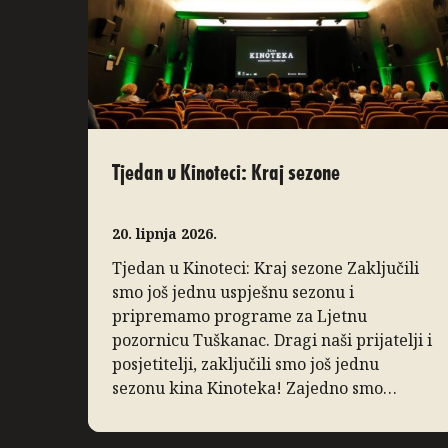
Tjedan u Kinoteci: Kraj sezone
20. lipnja 2026.
Tjedan u Kinoteci: Kraj sezone Zaključili
smo još jednu uspješnu sezonu i
pripremamo programe za Ljetnu
pozornicu Tuškanac. Dragi naši prijatelji i
posjetitelji, zaključili smo još jednu
sezonu kina Kinoteka! Zajedno smo
proveli nekoliko divnih mjeseci pa
koristimo priliku da podsjetimo na ono po