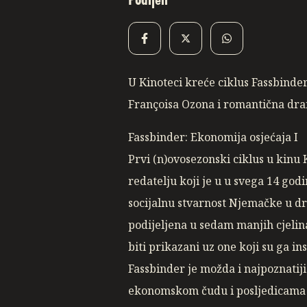
Podijeli
U Kinoteci kreće ciklus Fassbinder
Françoisa Ozona i romantična dr
Fassbinder: Ekonomija osjećaja I
Prvi (n)ovosezonski ciklus u kin
redatelju koji je u u svega 14 god
socijalnu stvarnost Njemačke u dru
podijeljena u sedam manjih cjelin
biti prikazani uz one koji su ga ins
Fassbinder je možda i najpoznatij
ekonomskom čudu i posljedicama k