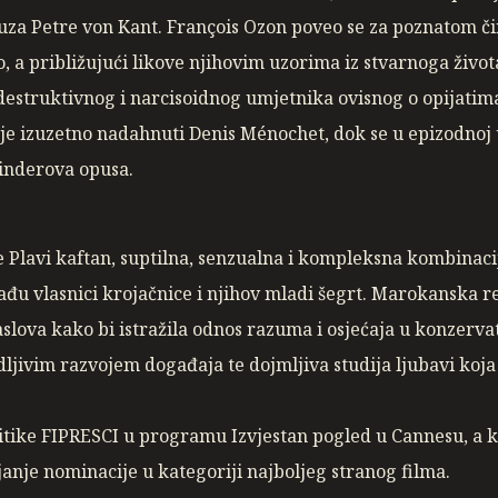
uza Petre von Kant. François Ozon poveo se za poznatom č
, a približujući likove njihovim uzorima iz stvarnoga život
estruktivnog i narcisoidnog umjetnika ovisnog o opijatima 
 je izuzetno nadahnuti Denis Ménochet, dok se u epizodnoj
binderova opusa.
e Plavi kaftan, suptilna, senzualna i kompleksna kombinac
đu vlasnici krojačnice i njihov mladi šegrt. Marokanska r
slova kako bi istražila odnos razuma i osjećaja u konzervati
ljivim razvojem događaja te dojmljiva studija ljubavi koja 
kritike FIPRESCI u programu Izvjestan pogled u Cannesu, a
anje nominacije u kategoriji najboljeg stranog filma.