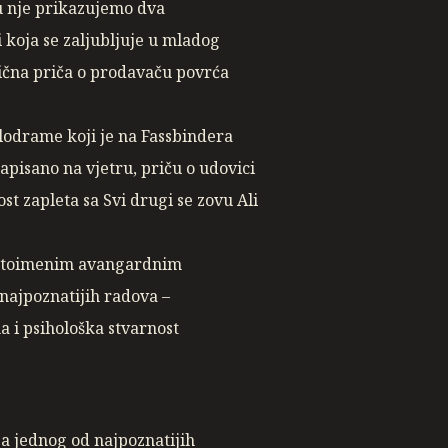
pu nje prikazujemo dva
i koja se zaljubljuje u mladog
omična priča o prodavaču povrća
melodrame koji je na Fassbindera
Zapisano na vjetru, priču o udovici
ost zapleta sa Svi drugi se zovu Ali
 istoimenim avangardnim
najpoznatijih radova –
a i psihološka stvarnost
a jednog od najpoznatijih