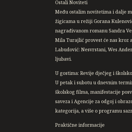
Ostali Noviteti
Među ostalim novitetima i dalje 
žigicama u režiji Gorana Kulenov
nagrađivanom romanu Sandra Ve
Mila Turajlić provest će nas kro
Labudović: Nesvrstani, Wes Anders
ljubavi.
U gostima: Revije dječjeg i školsk
U petak i subotu u dnevnim termin
školskog filma, manifestacije pos
saveza i Agencije za odgoj i obra
kategorija, a više o programu sazn
Praktične informacije