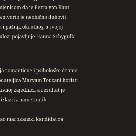
injenicom da je Petra von Kant
a stvorio je neobično duhovit
i pažnji, okrutnog u svojoj
 ulozi pojavljuje Hanna Schygulla
ija romantične i psihološke drame
edateljica Maryam Touzani koristi
vnoj zajednici, a rezultat je
izlazi iz nametnutih
 kao marokanski kandidat za