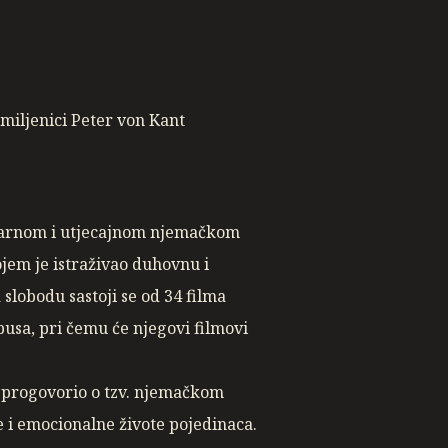
 miljenici Peter von Kant
ularnom i utjecajnom njemačkom
ojem je istraživao duhovnu i
 slobodu sastoji se od 34 filma
pusa, pri čemu će njegovi filmovi
i progovorio o tzv. njemačkom
 i emocionalne živote pojedinaca.