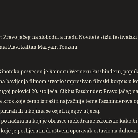
: Pravo jačeg na slobodu, a među Novitete stižu festivalski
ama Plavi kaftan Maryam Touzani.
u Kinoteka posvećen je Raineru Werneru Fassbinderu, pop
ina bavljenja filmom stvorio impresivan filmski korpus u k
goj polovici 20. stoljeća. Ciklus Fassbinder: Pravo jačeg na
a kroz koje ćemo istražiti najvažnije teme Fassbinderova o
pirirali ili u kojima se osjeti njegov utjecaj.
i po načinu na koji je obrasce melodrame iskoristio kako b
oje je poslijeratni društveni oporavak ostavio na duhovne