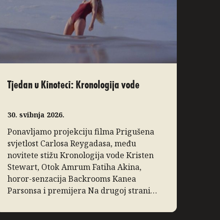
Tjedan u Kinoteci: Kronologija vode
30. svibnja 2026.
Ponavljamo projekciju filma Prigušena
svjetlost Carlosa Reygadasa, među
novitete stižu Kronologija vode Kristen
Stewart, Otok Amrum Fatiha Akina,
horor-senzacija Backrooms Kanea
Parsonsa i premijera Na drugoj strani
ljeta Vojtěcha Strakatýja, a Vizije donose
inovativni dokumentarac Zidane, portret