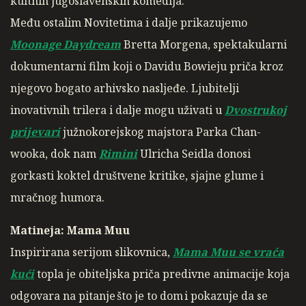
kultnih jugoslavenskih komedija.
Među ostalim Novitetima i dalje prikazujemo
Moonage Daydream
Bretta Morgena, spektakularni
dokumentarni film koji o Davidu Bowieju priča kroz
njegovo bogato arhivsko nasljeđe. Ljubitelji
inovativnih trilera i dalje mogu uživati u
Dvostrukoj
prijevari
južnokorejskog majstora Parka Chan-
wooka, dok nam
Rimini
Ulricha Seidla donosi
gorkasti koktel društvene kritike, sjajne glume i
mračnog humora.
Matineja: Mama Muu
Inspirirana serijom slikovnica,
Mama Muu se vraća
kući
topla je obiteljska priča predivne animacije koja
odgovara na pitanje što je to dom i pokazuje da se