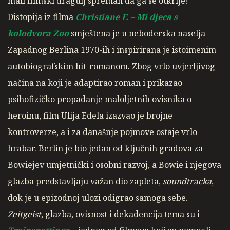
mali filmski dragulj spreman da ga se otkrije!
Distopija iz filma
Christiane F. – Mi djeca s
kolodvora Zoo
smještena je u neboderska naselja
Zapadnog Berlina 1970-ih i inspirirana je istoimenim
autobiografskim hit-romanom. Zbog vrlo uvjerljivog
načina na koji je adaptirao roman i prikazao
psihofizičko propadanje maloljetnih ovisnika o
heroinu, film Ulija Edela izazvao je brojne
kontroverze, a i za današnje pojmove ostaje vrlo
hrabar. Berlin je bio jedan od ključnih gradova za
Bowiejev umjetnički i osobni razvoj, a Bowie i njegova
glazba predstavljaju važan dio zapleta,
soundtracka
,
dok je u epizodnoj ulozi odigrao samoga sebe.
Zeitgeist
, glazba, ovisnost i dekadencija tema su i