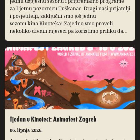
jednu uspješnu sezonu i pripremamo programe
za Ljetnu pozornicu Tuškanac. Dragi naši prijatelji
i posjetitelji, zaključili smo još jednu
sezonu kina Kinoteka! Zajedno smo proveli
nekoliko divnih mjeseci pa koristimo priliku da
podsjetimo na ono po čemu ćemo je pamtiti. I ove
godine bilježimo porast posjećenosti programa,
posebice distribucijskih naslova […]
Tjedan u Kinoteci: Animafest Zagreb
06. lipnja 2026.