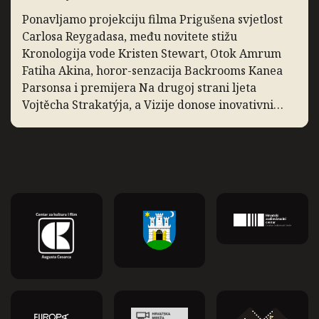
Ponavljamo projekciju filma Prigušena svjetlost
Carlosa Reygadasa, među novitete stižu
Kronologija vode Kristen Stewart, Otok Amrum
Fatiha Akina, horor-senzacija Backrooms Kanea
Parsonsa i premijera Na drugoj strani ljeta
Vojtěcha Strakatýja, a Vizije donose inovativni
dokumentarac Zidane, portret 21. stoljeća. Slow
Cinema: Prigušena svjetlost Ponavljamo
projekciju filma Prigušena svjetlost, film Carlosa
Reygadasa o pobožnom obiteljskom […]