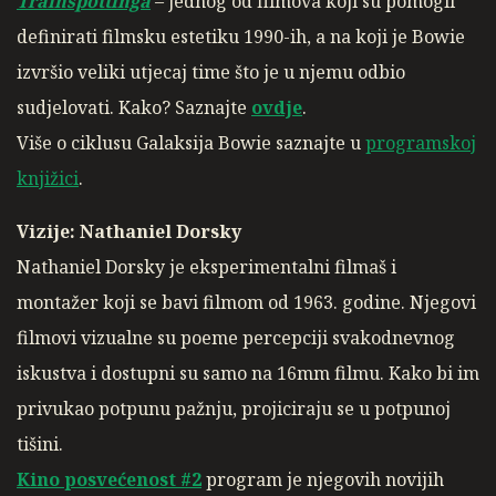
Trainspottinga
– jednog od filmova koji su pomogli
definirati filmsku estetiku 1990-ih, a na koji je Bowie
izvršio veliki utjecaj time što je u njemu odbio
sudjelovati. Kako? Saznajte
ovdje
.
Više o ciklusu Galaksija Bowie saznajte u
programskoj
knjižici
.
Vizije: Nathaniel Dorsky
Nathaniel Dorsky je eksperimentalni filmaš i
montažer koji se bavi filmom od 1963. godine. Njegovi
filmovi vizualne su poeme percepciji svakodnevnog
iskustva i dostupni su samo na 16mm filmu. Kako bi im
privukao potpunu pažnju, projiciraju se u potpunoj
tišini.
Kino posvećenost #2
program je njegovih novijih