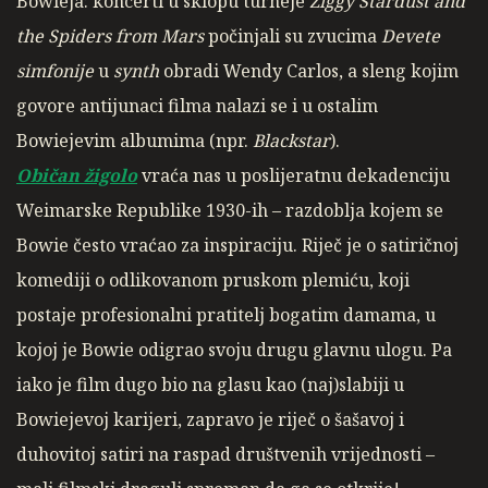
Bowieja: koncerti u sklopu turneje
Ziggy Stardust and
the Spiders from Mars
počinjali su zvucima
Devete
simfonije
u
synth
obradi Wendy Carlos, a sleng kojim
govore antijunaci filma nalazi se i u ostalim
Bowiejevim albumima (npr.
Blackstar
).
Običan žigolo
vraća nas u poslijeratnu dekadenciju
Weimarske Republike 1930-ih – razdoblja kojem se
Bowie često vraćao za inspiraciju. Riječ je o satiričnoj
komediji o odlikovanom pruskom plemiću, koji
postaje profesionalni pratitelj bogatim damama, u
kojoj je Bowie odigrao svoju drugu glavnu ulogu. Pa
iako je film dugo bio na glasu kao (naj)slabiji u
Bowiejevoj karijeri, zapravo je riječ o šašavoj i
duhovitoj satiri na raspad društvenih vrijednosti –