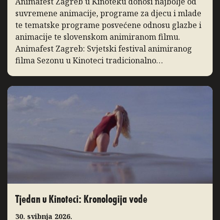
Animafest Zagreb u Kinoteku donosi najbolje od
suvremene animacije, programe za djecu i mlade
te tematske programe posvećene odnosu glazbe i
animacije te slovenskom animiranom filmu.
Animafest Zagreb: Svjetski festival animiranog
filma Sezonu u Kinoteci tradicionalno
zaključuje Svjetski festival animiranog filma –
Animafest Zagreb, manifestacija međunarodnog
ugleda koja svake godine u Zagreb donosi
najbolja ostvarenja iz […]
Tjedan u Kinoteci: Kronologija vode
30. svibnja 2026.