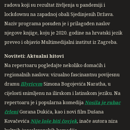
radova koji su rezultat življenja u pandemiji i
lockdownu na zapadnoj obali Sjedinjenih Država.
Naziv programa posuđen je i prilagođen naslov
njegove knjige, koju je 2020. godine na hrvatski jezik
preveo i objavio Multimedijalni institut iz Zagreba.
Noviteti: Aktualni hitovi
Na repertoaru pogledajte nekoliko domaćih i
regionalnih naslova: vizualno fascinantnu povijesnu
dramu
Illyricvm
Simona Bogojevića Naratha, u
cijelosti snimljenu na ilirskom i latinskom jeziku. Na
repertoaru je i popularna komedija
Nosila je rubac
črleni
Gorana Dukića, kao i novi film Dušana
Kovačevića
Nije loše biti čovjek
, inače autora niza