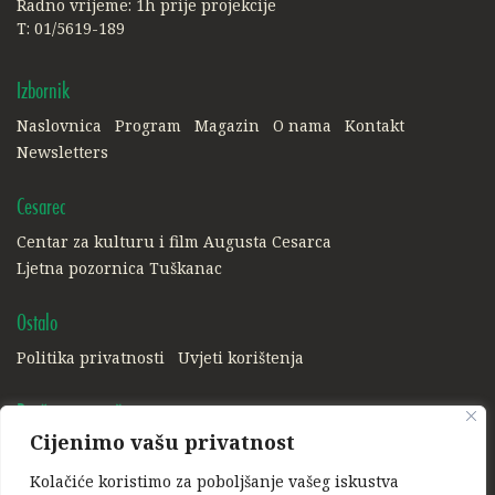
Radno vrijeme: 1h prije projekcije
T: 01/5619-189
Izbornik
Naslovnica
Program
Magazin
O nama
Kontakt
Newsletters
Cesarec
Centar za kulturu i film Augusta Cesarca
Ljetna pozornica Tuškanac
Ostalo
Politika privatnosti
Uvjeti korištenja
Društvene mreže:
Cijenimo vašu privatnost
Facebook
Instagram
Kolačiće koristimo za poboljšanje vašeg iskustva