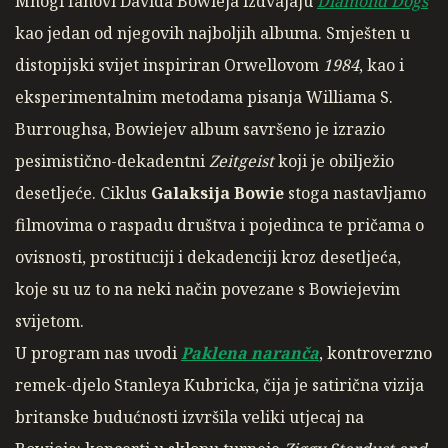
Mnogi fanovi Davida Bowieja izdvajaju
Diamond Dogs
kao jedan od njegovih najboljih albuma. Smješten u
distopijski svijet inspiriran Orwellovom
1984
, kao i
eksperimentalnim metodama pisanja Williama S.
Burroughsa, Bowiejev album savršeno je izrazio
pesimistično-dekadentni
Zeitgeist
koji je obilježio
desetljeće. Ciklus
Galaksija Bowie
stoga nastavljamo
filmovima o raspadu društva i pojedinca te pričama o
ovisnosti, prostituciji i dekadenciji kroz desetljeća,
koje su uz to na neki način povezane s Bowiejevim
svijetom.
U program nas uvodi
Paklena naranča
, kontroverzno
remek-djelo Stanleya Kubricka, čija je satirična vizija
britanske budućnosti izvršila veliki utjecaj na