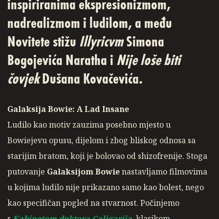
inspiriranima ekspresionizmom,
nadrealizmom i ludilom, a među
Novitete stižu
Illyricvm
Simona
Bogojevića Naratha i
Nije loše biti
čovjek
Dušana Kovačevića.
Galaksija Bowie: A Lad Insane
Ludilo kao motiv zauzima posebno mjesto u
Bowiejevu opusu, dijelom i zbog bliskog odnosa sa
starijim bratom, koji je bolovao od shizofrenije. Stoga
putovanje
Galaksijom Bowie
nastavljamo filmovima
u kojima ludilo nije prikazano samo kao bolest, nego
kao specifičan pogled na stvarnost. Počinjemo
s
Kabinetom doktora Caligarija
, klasikom