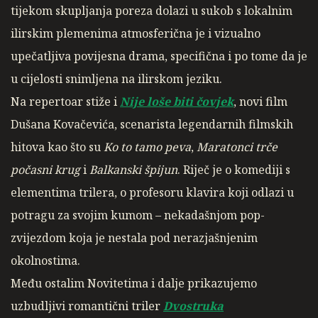
tijekom skupljanja poreza dolazi u sukob s lokalnim
ilirskim plemenima atmosferična je i vizualno
upečatljiva povijesna drama, specifična i po tome da je
u cijelosti snimljena na ilirskom jeziku.
Na repertoar stiže i
Nije loše biti čovjek
, novi film
Dušana Kovačevića, scenarista legendarnih filmskih
hitova kao što su
Ko to tamo peva
,
Maratonci trče
počasni krug
i
Balkanski špijun
. Riječ je o komediji s
elementima trilera, o profesoru klavira koji odlazi u
potragu za svojim kumom – nekadašnjom pop-
zvijezdom koja je nestala pod nerazjašnjenim
okolnostima.
Među ostalim Novitetima i dalje prikazujemo
uzbudljivi romantični triler
Dvostruka