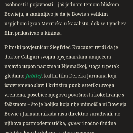
osobnosti i pojavnosti – još jednom temom bliskom
Bowieju, a zanimljivo je da je Bowie s velikim
uspjehom igrao Merricka u kazalištu, dok se Lynchev
film prikazivao u kinima.
Filmski povjesničar Siegfried Kracauer tvrdi da je
doktor Caligari svojim opsjenarskim umijećem
najavio uspon nacizma u Njemačkoj, stoga u petak
gledamo
Jubilej
, kultni film Dereka Jarmana koji
istovremeno slavi i kritizira punk estetiku svoga
vremena, posebice njegovu
površnost i koketiranje s
fašizmom – što je boljka koja nije mimoišla ni Bowieja.
Bowie i Jarman nikada nisu direktno surađivali, no
njihova postmodernistička,
queer
i rodno fluidna
estetika kao da dolaze iz istoga svemira.