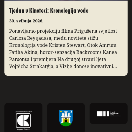
Tjedan u Kinoteci: Kronologija vode
30. svibnja 2026.
Ponavljamo projekciju filma Prigušena svjetlost
Carlosa Reygadasa, među novitete stižu
Kronologija vode Kristen Stewart, Otok Amrum
Fatiha Akina, horor-senzacija Backrooms Kanea
Parsonsa i premijera Na drugoj strani ljeta
Vojtěcha Strakatýja, a Vizije donose inovativni
dokumentarac Zidane, portret 21. stoljeća. Slow
Cinema: Prigušena svjetlost Ponavljamo
projekciju filma Prigušena svjetlost, film Carlosa
Reygadasa o pobožnom obiteljskom […]