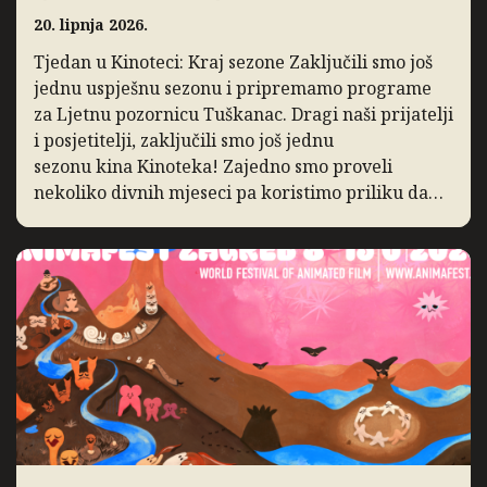
20. lipnja 2026.
Tjedan u Kinoteci: Kraj sezone Zaključili smo još
jednu uspješnu sezonu i pripremamo programe
za Ljetnu pozornicu Tuškanac. Dragi naši prijatelji
i posjetitelji, zaključili smo još jednu
sezonu kina Kinoteka! Zajedno smo proveli
nekoliko divnih mjeseci pa koristimo priliku da
podsjetimo na ono po čemu ćemo je pamtiti. I ove
godine bilježimo porast posjećenosti programa,
posebice distribucijskih naslova […]