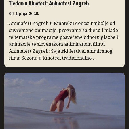
Tjedan u Kinoteci: Animafest Zagreb
06. lipnja 2026.
Animafest Zagreb u Kinoteku donosi najbolje od
suvremene animacije, programe za djecu i mlade
te tematske programe posvećene odnosu glazbe i
animacije te slovenskom animiranom filmu.
Animafest Zagreb: Svjetski festival animiranog
filma Sezonu u Kinoteci tradicionalno
zaključuje Svjetski festival animiranog filma –
Animafest Zagreb, manifestacija međunarodnog
ugleda koja svake godine u Zagreb donosi
najbolja ostvarenja iz […]