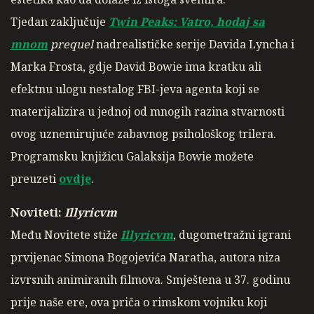
Tjedan zaključuje
Twin Peaks: Vatro, hodaj sa
mnom
prequel
nadrealističke serije Davida Lyncha i
Marka Frosta, gdje David Bowie ima kratku ali
efektnu ulogu nestalog FBI-jeva agenta koji se
materijalizira u jednoj od mnogih razina stvarnosti
ovog uznemirujuće zabavnog psihološkog trilera.
Programsku knjižicu Galaksija Bowie možete
preuzeti
ovdje
.
Noviteti:
Illyricvm
Među Novitete stiže
Illyricvm
, dugometražni igrani
prvijenac Simona Bogojevića Naratha, autora niza
izvrsnih animiranih filmova. Smještena u 37. godinu
prije naše ere, ova priča o rimskom vojniku koji