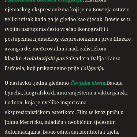
njemačkog ekspresionizma koji je na Bowieja ostavio
veliki utisak kada ga je gledao kao dječak. Bowie se u
svojim nastupima često vraćao ikonografiji i
postupcima njemačkog ekspresionizma i prve filmske
avangarde, među ostalim i nadrealističkom
klasiku
Andaluzijski pas
Salvadora Dalíja i Luisa
Buñuela, koji prikazujemo prije
Caligarija
.
U nastavku tjedna gledamo
Čovjeka slona
Davida
Lyncha, biografsku dramu smještenu u viktorijanski
Lodnon, koja je uvelike inspirirana
ekspresionističkom estetikom. Film se kroz priču u
Johnu Merricku, mladiću s neobičnim tjelesnim
deformacijama, bavio odnosom identiteta i tijela,