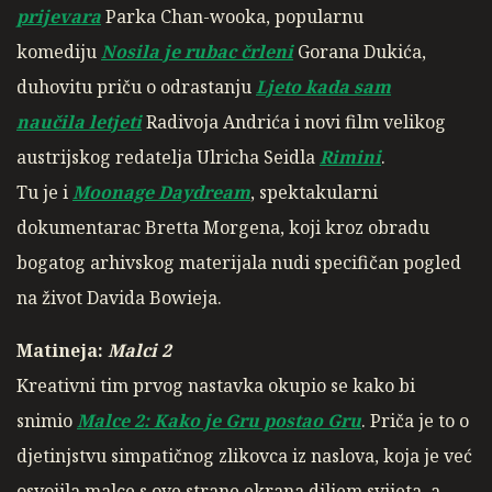
prijevara
Parka Chan-wooka, popularnu
komediju
Nosila je rubac črleni
Gorana Dukića,
duhovitu priču o odrastanju
Ljeto kada sam
naučila
letjeti
Radivoja Andrića i novi film velikog
austrijskog redatelja Ulricha Seidla
Rimini
.
Tu je i
Moonage Daydream
, spektakularni
dokumentarac Bretta Morgena, koji kroz obradu
bogatog arhivskog materijala nudi specifičan pogled
na život Davida Bowieja.
Matineja:
Malci 2
Kreativni tim prvog nastavka okupio se kako bi
snimio
Malce 2: Kako je Gru postao Gru
. Priča je to o
djetinjstvu simpatičnog zlikovca iz naslova, koja je već
osvojila malce s ove strane ekrana diljem svijeta, a