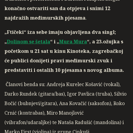
konačno ostvariti san da otpjeva i snimi 12
najdražih međimurskih pjesama
.
„Ftičeki“ iza sebe imaju objavljena dva singl;
„
Dolinom se šetala
“
i „
Mura Mura
“, a 23.ožujka s
početkom u 21 sat u kinu Kinoteka, zagrebačkoj
će publici donijeti pravi međimurski zvuk i
predstaviti i ostalih 10 pjesama s novog albuma.
Članovi benda su: Andreja Kurelec Košavić (vokal),
Darko Rundek (gitara/bas), Igor Pavlica (truba), Silvio
Bočić (bubnjevi/gitara), Ana Kovačić (saksofon), Roko
Crnić (kontrabas), Miro Manojlović
(vibrafon/udaraljke) te Nataša Radušić (mandolina) i
Marko First (violina) iz grupe Cinkuši.