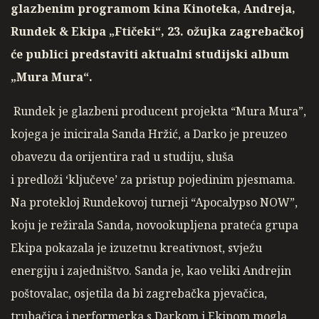
glazbenim programom kina Kinoteka, Andreja,
Rundek & Ekipa „Ftičeki“, 23. ožujka zagrebačkoj
će publici predstaviti aktualni studijski album
„Mura Mura“.
Rundek je glazbeni producent projekta “Mura Mura”,
kojega je inicirala Sanda Hržić, a Darko je preuzeo
obavezu da orijentira rad u studiju, sluša
i predloži ‘ključeve’ za pristup pojedinim pjesmama.
Na protekloj Rundekovoj turneji “Apocalypso NOW”,
koju je režirala Sanda, novookupljena prateća grupa
Ekipa pokazala je izuzetnu kreativnost, svježu
energiju i zajedništvo. Sanda je, kao veliki Andrejin
poštovalac, osjetila da bi zagrebačka pjevačica,
trubačica i performerka s Darkom i Ekipom mogla