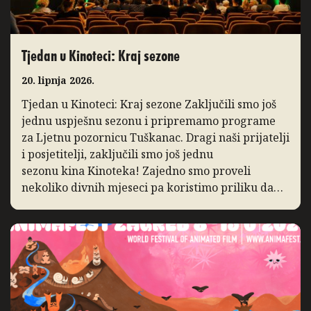
Tjedan u Kinoteci: Kraj sezone
20. lipnja 2026.
Tjedan u Kinoteci: Kraj sezone Zaključili smo još
jednu uspješnu sezonu i pripremamo programe
za Ljetnu pozornicu Tuškanac. Dragi naši prijatelji
i posjetitelji, zaključili smo još jednu
sezonu kina Kinoteka! Zajedno smo proveli
nekoliko divnih mjeseci pa koristimo priliku da
podsjetimo na ono po čemu ćemo je pamtiti. I ove
godine bilježimo porast posjećenosti programa,
posebice distribucijskih naslova […]