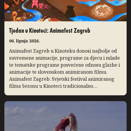
Tjedan u Kinoteci: Animafest Zagreb
06. lipnja 2026.
Animafest Zagreb u Kinoteku donosi najbolje od
suvremene animacije, programe za djecu i mlade
te tematske programe posvećene odnosu glazbe i
animacije te slovenskom animiranom filmu.
Animafest Zagreb: Svjetski festival animiranog
filma Sezonu u Kinoteci tradicionalno
zaključuje Svjetski festival animiranog filma –
Animafest Zagreb, manifestacija međunarodnog
ugleda koja svake godine u Zagreb donosi
najbolja ostvarenja iz […]