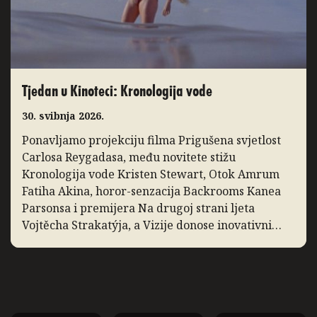
Tjedan u Kinoteci: Kronologija vode
30. svibnja 2026.
Ponavljamo projekciju filma Prigušena svjetlost
Carlosa Reygadasa, među novitete stižu
Kronologija vode Kristen Stewart, Otok Amrum
Fatiha Akina, horor-senzacija Backrooms Kanea
Parsonsa i premijera Na drugoj strani ljeta
Vojtěcha Strakatýja, a Vizije donose inovativni
dokumentarac Zidane, portret 21. stoljeća. Slow
Cinema: Prigušena svjetlost Ponavljamo
projekciju filma Prigušena svjetlost, film Carlosa
Reygadasa o pobožnom obiteljskom […]