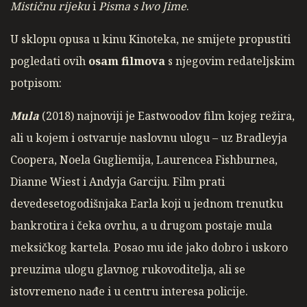
Mističnu rijeku
i
Pisma s lwo Jime
.
U sklopu opusa u kinu Kinoteka, ne smijete propustiti
pogledati ovih
osam filmova
s njegovim redateljskim
potpisom:
Mula
(2018) najnoviji je Eastwoodov film kojeg režira,
ali u kojem i ostvaruje naslovnu ulogu – uz Bradleyja
Coopera, Noela Gugliemija, Laurencea Fishburnea,
Dianne Wiest i Andyja Garciju. Film prati
devedesetogodišnjaka Earla koji u jednom trenutku
bankrotira i čeka ovrhu, a u drugom postaje mula
meksičkog kartela. Posao mu ide jako dobro i uskoro
preuzima ulogu glavnog rukovoditelja, ali se
istovremeno nađe i u centru interesa policije.