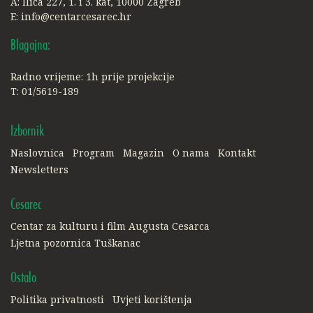
A: Ilica 227, 1. i 3. kat, 10000 Zagreb
E:
info@centarcesarec.hr
Blagajna:
Radno vrijeme: 1h prije projekcije
T: 01/5619-189
Izbornik
Naslovnica
Program
Magazin
O nama
Kontakt
Newsletters
Cesarec
Centar za kulturu i film Augusta Cesarca
Ljetna pozornica Tuškanac
Ostalo
Politika privatnosti
Uvjeti korištenja