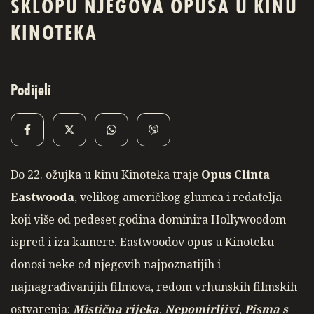
SKLOPU NJEGOVA OPUSA U KINU
KINOTEKA
Podijeli
Do 22. ožujka u kinu Kinoteka traje
Opus Clinta
Eastwooda
, velikog američkog glumca i redatelja
koji više od pedeset godina dominira Hollywoodom
ispred i iza kamere. Eastwoodov opus u Kinoteku
donosi neke od njegovih najpoznatijih i
najnagrađivanijih filmova, redom vrhunskih filmskih
ostvarenja:
Mistična rijeka
,
Nepomirljivi
,
Pisma s