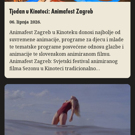
Tjedan u Kinoteci: Animafest Zagreb
06. lipnja 2026.
Animafest Zagreb u Kinoteku donosi najbolje od
suvremene animacije, programe za djecu i mlade
te tematske programe posvećene odnosu glazbe i
animacije te slovenskom animiranom filmu.
Animafest Zagreb: Svjetski festival animiranog
filma Sezonu u Kinoteci tradicionalno
zaključuje Svjetski festival animiranog filma –
Animafest Zagreb, manifestacija međunarodnog
ugleda koja svake godine u Zagreb donosi
najbolja ostvarenja iz […]