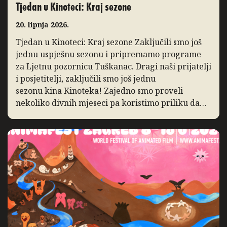
Tjedan u Kinoteci: Kraj sezone
20. lipnja 2026.
Tjedan u Kinoteci: Kraj sezone Zaključili smo još
jednu uspješnu sezonu i pripremamo programe
za Ljetnu pozornicu Tuškanac. Dragi naši prijatelji
i posjetitelji, zaključili smo još jednu
sezonu kina Kinoteka! Zajedno smo proveli
nekoliko divnih mjeseci pa koristimo priliku da
podsjetimo na ono po čemu ćemo je pamtiti. I ove
godine bilježimo porast posjećenosti programa,
posebice distribucijskih naslova […]