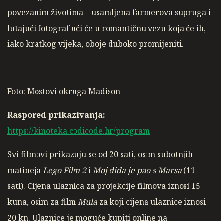
povezanim životima – usamljena farmerova supruga i
lutajući fotograf ući će u romantičnu vezu koja će ih,
iako kratkog vijeka, oboje duboko promijeniti.
Foto: Mostovi okruga Madison
Raspored prikazivanja:
https://kinoteka.codicode.hr/program
Svi filmovi prikazuju se od 20 sati, osim subotnjih
matineja
Lego Film 2
i
Moj dida je pao s Marsa
(11
sati). Cijena ulaznica za projekcije filmova iznosi 15
kuna, osim za film
Mula
za koji cijena ulaznice iznosi
20 kn. Ulaznice je moguće kupiti online na