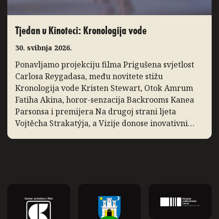
Tjedan u Kinoteci: Kronologija vode
30. svibnja 2026.
Ponavljamo projekciju filma Prigušena svjetlost
Carlosa Reygadasa, među novitete stižu
Kronologija vode Kristen Stewart, Otok Amrum
Fatiha Akina, horor-senzacija Backrooms Kanea
Parsonsa i premijera Na drugoj strani ljeta
Vojtěcha Strakatýja, a Vizije donose inovativni
dokumentarac Zidane, portret 21. stoljeća. Slow
Cinema: Prigušena svjetlost Ponavljamo
projekciju filma Prigušena svjetlost, film Carlosa
Reygadasa o pobožnom obiteljskom […]