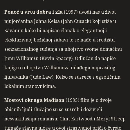
Ponoć u vrtu dobra i zla
(1997) uvodi nas u život
njujorčanina Johna Kelsa (John Cusack) koji stiže u
Savannu kako bi napisao članak o elegantnoj i
ekskluzivnoj božićnoj zabavi te se nađe u središtu
senzacionalnog suđenja za ubojstvo svome domaćinu
Jimu Williamsu (Kevin Spacey). Odlučan da napiše
knjigu o ubojstvu Williamova mlađega naprasitog
ljubavnika (Jude Law), Kelso se susreće s egzotičnim
lokalnim stanovnicima.
Mostovi okruga Madison
(1995) film je o dvoje
običnih ljudi slučajno su se susreli i doživjeli
nesvakidašnju romansu. Clint Eastwood i Meryl Streep
tumače glavne uloge u ovoj strastvenoj priči o čvrsto