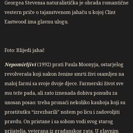
Georgea Stevensa naturalistička je obrada romantične
vestern priče o tajanstvenom jahaču u kojoj Clint
Eastwood ima glavnu ulogu.
Foto: Blijedi jahač
Nepomirljivi
(1992) prati Paula Moonyja, ostarjelog
revolveraša koji nakon ženine smrti živi osamljen na
maloj farmi sa svoje dvoje djece. Farmerski život sve
mu teže pada, ali zato iznenada dobiva ponudu za
unosan posao: treba pronaći nekoliko kauboja koji su
prostitutku “izrezbarili” nožem po licu i zadovoljiti
pravdu. On pristane i sa sobom vodi svog starog
prijatelja, veterana iz građanskog rata. U glavnim