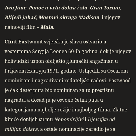
Iwo Jime
,
Ponoć u vrtu dobra i zla
,
Gran Torino
,
Blijedi jahač
,
Mostovi okruga Madison
i njegov
najnoviji film –
Mula
.
Clint Eastwood
svjetsku je slavu ostvario u
vesternima Sergija Leonea 60-ih godina, dok je njegov
holivudski uspon obilježio glumački angažman u
Prljavom Harryju 1971. godine. Uslijedili su Oscarom
nominirani i nagrađivani redateljski radovi. Eastwood
je čak deset puta bio nominiran za tu prestižnu
nagradu, a dosad ju je osvojio četiri puta u
kategorijama najbolje režije i najboljeg filma. Zlatne
kipiće donijeli su mu
Nepomirljivi
i
Djevojka od
milijun dolara
, a ostale nominacije zaradio je za