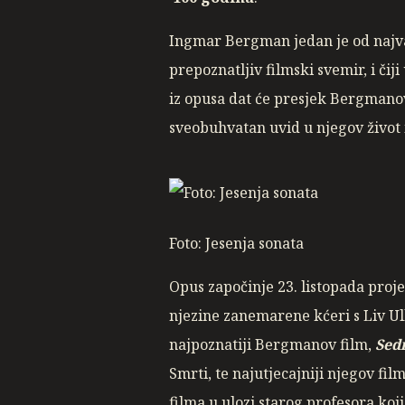
Ingmar Bergman jedan je od najvaž
prepoznatljiv filmski svemir, i či
iz opusa dat će presjek Bergmanov
sveobuhvatan uvid u njegov život i
Foto: Jesenja sonata
Opus započinje 23. listopada proj
njezine zanemarene kćeri s Liv Ul
najpoznatiji Bergmanov film,
Sed
Smrti, te najutjecajniji njegov fil
filma u ulozi starog profesora koji 