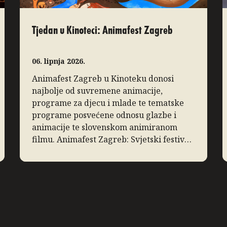
Tjedan u Kinoteci: Animafest Zagreb
06. lipnja 2026.
Animafest Zagreb u Kinoteku donosi
najbolje od suvremene animacije,
programe za djecu i mlade te tematske
programe posvećene odnosu glazbe i
animacije te slovenskom animiranom
filmu. Animafest Zagreb: Svjetski festival
animiranog filma Sezonu u Kinoteci
tradicionalno zaključuje Svjetski festival
animiranog filma – Animafest Zagreb,
manifestacija međunarodnog ugleda koja
svake godine u Zagreb donosi najbolja
ostvarenja iz […]