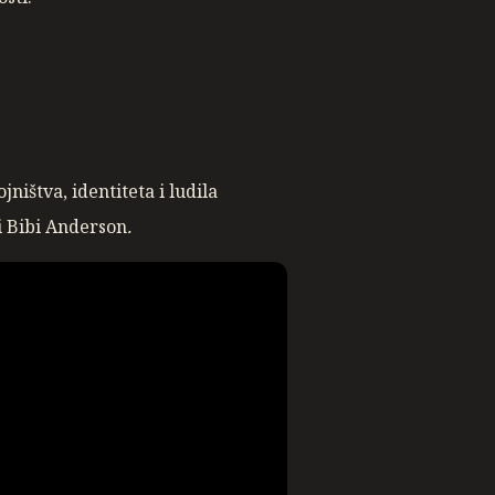
ištva, identiteta i ludila
i Bibi Anderson
.