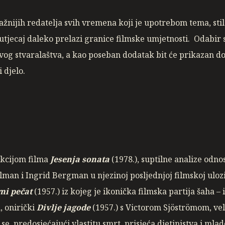
nijih redatelja svih vremena koji je upotrebom tema, stilsk
ji utjecaj daleko prelazi granice filmske umjetnosti. Odabir
og stvaralaštva, a kao poseban dodatak bit će prikazan d
 djelo.
ekcijom filma
Jesenja sonata
(1978.), suptilne analize odnos
lman i Ingrid Bergman u njezinoj posljednjoj filmskoj ulo
mi pečat
(1957.) iz kojeg je ikonička filmska partija šaha 
m, onirički
Divlje jagode
(1957.) s Victorom Sjöströmom, ve
se, predosjećajući vlastitu smrt, prisjeća djetinjstva i mlad