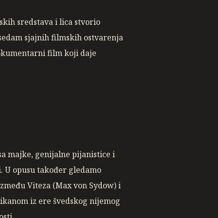
ih sredstava i lica stvorio
 sedam sjajnih filmskih ostvarenja
okumentarni film koji daje
a majke, genijalne pijanistice i
zi. U opusu također gledamo
– između Viteza (Max von Sydow) i
likanom iz ere švedskog nijemog
osti.