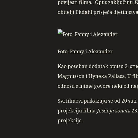
povijesti filma. Opus zaključuju
F
obitelji Ekdahl prisjeća djetinjstv
Foto: Fanny i Alexander
Kao poseban dodatak opusu 2. st
Magnusson i Hyneka Pallasa. U f
odnosu s njime govore neki od naj
Svi filmovi prikazuju se od 20 sat
projekciju filma
Jesenja sonata
23.
projekcije.