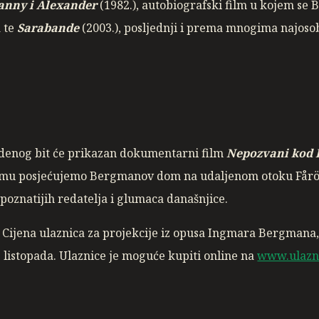
anny i Alexander
(1982.), autobiografski film u kojem se 
a te
Sarabande
(2003.), posljednji i prema mnogima najosob
udenog bit će prikazan dokumentarni film
Nepozvani kod
ilmu posjećujemo Bergmanov dom na udaljenom otoku Fårö 
poznatijih redatelja i glumaca današnjice.
i. Cijena ulaznica za projekcije iz opusa Ingmara Bergmana,
 listopada. Ulaznice je moguće kupiti online na
www.ulazn