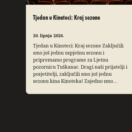
Tjedan u Kinoteci: Kraj sezone
20. lipnja 2026.
Tjedan u Kinoteci: Kraj sezone Zaključili
smo još jednu uspješnu sezonu i
pripremamo programe za Ljetnu
pozornicu Tuškanac. Dragi naši prijatelji i
posjetitelji, zaključili smo još jednu
sezonu kina Kinoteka! Zajedno smo
proveli nekoliko divnih mjeseci pa
koristimo priliku da podsjetimo na ono po
čemu ćemo je pamtiti. I ove godine
bilježimo porast posjećenosti programa,
posebice distribucijskih naslova […]