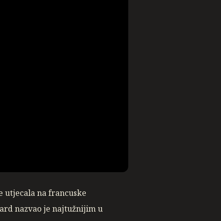
e utjecala na francuske
rd nazvao je najtužnijim u