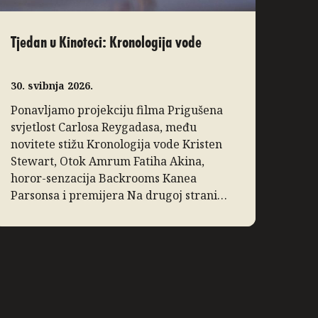
Tjedan u Kinoteci: Kronologija vode
30. svibnja 2026.
Ponavljamo projekciju filma Prigušena
svjetlost Carlosa Reygadasa, među
novitete stižu Kronologija vode Kristen
Stewart, Otok Amrum Fatiha Akina,
horor-senzacija Backrooms Kanea
Parsonsa i premijera Na drugoj strani
ljeta Vojtěcha Strakatýja, a Vizije donose
inovativni dokumentarac Zidane, portret
21. stoljeća. Slow Cinema: Prigušena
svjetlost Ponavljamo projekciju filma
Prigušena svjetlost, film Carlosa
Reygadasa o pobožnom obiteljskom […]