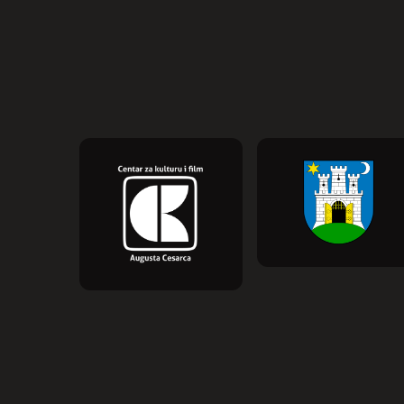
čemu ćemo je pamtiti. I ove godine
bilježimo porast posjećenosti programa,
posebice distribucijskih naslova […]