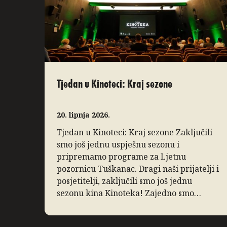
Tjedan u Kinoteci: Kraj sezone
20. lipnja 2026.
Tjedan u Kinoteci: Kraj sezone Zaključili
smo još jednu uspješnu sezonu i
pripremamo programe za Ljetnu
pozornicu Tuškanac. Dragi naši prijatelji i
posjetitelji, zaključili smo još jednu
sezonu kina Kinoteka! Zajedno smo
proveli nekoliko divnih mjeseci pa
koristimo priliku da podsjetimo na ono po