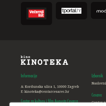
Informacije
Izbornik
Naslovn
A: Kordunska ulica 1, 10000 Zagreb
E:
kinoteka@centarcesarec.hr
Cesarec
Centar za kulturu i film Augusta Cesarca
Centar z