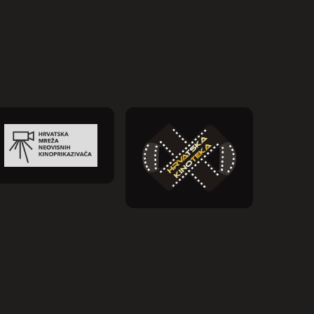
21. stoljeća. Slow Cinema: Prigušena
svjetlost Ponavljamo projekciju filma
Prigušena svjetlost, film Carlosa
Reygadasa o pobožnom obiteljskom […]