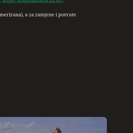
a:
https://kupiulaznicu.zff.hr/
.
umerirana), a za zamjene i povrate