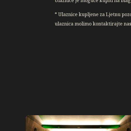
Ulaznice je moguće kupiti na blag
* Ulaznice kupljene za Ljetnu poz
ulaznica molimo kontaktirajte na