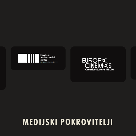
animiranog filma – Animafest Zagreb,
manifestacija međunarodnog ugleda koja
svake godine u Zagreb donosi najbolja
ostvarenja iz […]
MEDIJSKI POKROVITELJI