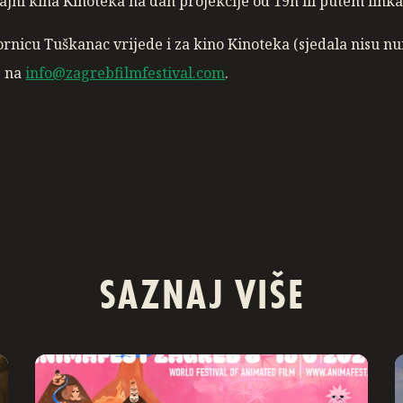
ajni kina Kinoteka na dan projekcije od 19h ili putem link
ornicu Tuškanac vrijede i za kino Kinoteka (sjedala nisu n
s na
info@zagrebfilmfestival.
com
.
SAZNAJ VIŠE