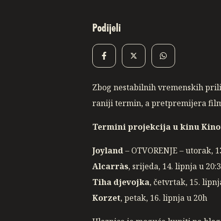
Podijeli
Zbog nestabilnih vremenskih prili
raniji termin, a pretpremijera fil
Termini projekcija u kinu Kino
Joyland
– OTVORENJE – utorak, 13
Alcarràs
, srijeda, 14. lipnja u 20:
Tiha djevojka
, četvrtak, 15. lipn
Korzet
, petak, 16. lipnja u 20h