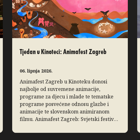
Tjedan u Kinoteci: Animafest Zagreb
06. lipnja 2026.
Animafest Zagreb u Kinoteku donosi
najbolje od suvremene animacije,
programe za djecu i mlade te tematske
programe posvećene odnosu glazbe i
animacije te slovenskom animiranom
filmu. Animafest Zagreb: Svjetski festival
animiranog filma Sezonu u Kinoteci
tradicionalno zaključuje Svjetski festival