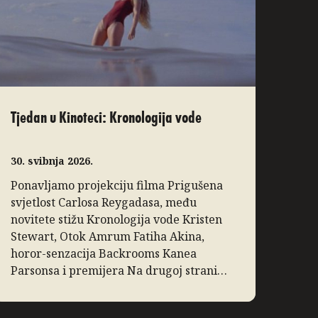
Tjedan u Kinoteci: Kronologija vode
30. svibnja 2026.
Ponavljamo projekciju filma Prigušena
svjetlost Carlosa Reygadasa, među
novitete stižu Kronologija vode Kristen
Stewart, Otok Amrum Fatiha Akina,
horor-senzacija Backrooms Kanea
Parsonsa i premijera Na drugoj strani
ljeta Vojtěcha Strakatýja, a Vizije donose
inovativni dokumentarac Zidane, portret