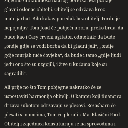
zajedno sa stabilnošću starog poretka. Ma postaje
glavni oslonac obitelji. Obitelj se održava kroz
matrijarhat. Bilo kakav poredak bez obitelji Fordu je
nepojmljiv. Tom Joad će pobjeći u zoru, preko brda, da
bude kao i Casy crveni agitator, odmetnik; da bude
„ondje gdje se vodi borba da bi gladni jeli“, „ondje
gdje murjak tuče čovjeka“, da bude i tamo „gdje ljudi
jedu ono što su uzgojili, i žive u kućama koje su
sagradili“.
Ali prije no što Tom pobjegne nakratko će se
uspostaviti harmonija obitelji. U kampu koji financira
država subotom održavaju se plesovi. Rosasharn će
plesati s momcima, Tom će plesati s Ma. Klasični Ford.
Obitelj i zajednica konstituiraju se na sprovodima i