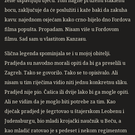
žene uspavljuju djecu. Tom nagne pruženu staklenu
bocu, zaključuje da će poslužiti i kaže baki da zakuha
kavu: najednom osjećam kako crno-bijelo dno Fordova
filma popušta. Propadam. Nisam više u Fordovom
filmu. Sad sam u vlastitom Kanzasu.
Slična legenda spominjala se i u mojoj obitelji.
Pradjeda su navodno morali opiti da bi ga preselili u
Zagreb. Tako se govorilo. Tako se to opisivalo. Ali
nisam u tim riječima vidio niti jednu konkretnu sliku.
Pradjed nije pio. Čašica ili dvije lako bi ga mogle opiti.
Ali ne vidim da je moglo biti potrebe za tim. Kao
dječak pradjed je šegrtovao u štajerskom Leobenu i
Judensburgu, bio mladi krojački naučnik u Beču, a
kao mladić ratovao je s pedeset i nekom regimentom