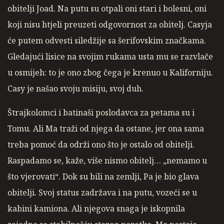
obitelji Joad. Na putu su otpali oni stari i bolesni, oni
koji nisu htjeli preuzeti odgovornost za obitelj. Casyja
će putem odvesti siledžije sa šerifovskim značkama.
Gledajući lisice na svojim rukama usta mu se razvlače
u osmijeh: to je ono zbog čega je krenuo u Kaliforniju.
Casy je našao svoju misiju, svoj duh.
Štrajkolomci i batinaši poslodavca za petama su i
Tomu. Ali Ma traži od njega da ostane, jer ona sama
treba pomoć da održi ono što je ostalo od obitelji.
Raspadamo se, kaže, više nismo obitelj… „nemamo u
što vjerovati“. Dok su bili na zemlji, Pa je bio glava
obitelji. Svoj status zadržava i na putu, vozeći se u
kabini kamiona. Ali njegova snaga je iskopnila