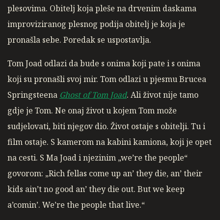
plesovima. Obitelj koja pleše na drvenim daskama
improviziranog plesnog podija obitelj je koja je
pronašla sebe. Poredak se uspostavlja.
Tom Joad odlazi da bude s onima koji pate i s onima
koji su pronašli svoj mir. Tom odlazi u pjesmu Brucea
Springsteena
Ghost of Tom Joad
. Ali život nije tamo
gdje je Tom. Ne onaj život u kojem Tom može
sudjelovati, biti njegov dio. Život ostaje s obitelji. Tu i
film ostaje. S kamerom na kabini kamiona, koji je opet
na cesti. S Ma Joad i njezinim „we’re the people“
govorom: „Rich fellas come up an’ they die, an’ their
kids ain’t no good an’ they die out. But we keep
a’comin’. We’re the people that live.“