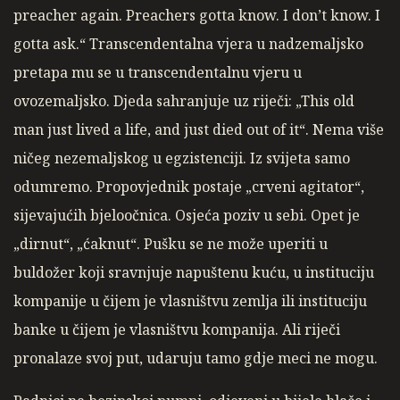
preacher again. Preachers gotta know. I don’t know. I
gotta ask.“ Transcendentalna vjera u nadzemaljsko
pretapa mu se u transcendentalnu vjeru u
ovozemaljsko. Djeda sahranjuje uz riječi: „This old
man just lived a life, and just died out of it“. Nema više
ničeg nezemaljskog u egzistenciji. Iz svijeta samo
odumremo. Propovjednik postaje „crveni agitator“,
sijevajućih bjeloočnica. Osjeća poziv u sebi. Opet je
„dirnut“, „ćaknut“. Pušku se ne može uperiti u
buldožer koji sravnjuje napuštenu kuću, u instituciju
kompanije u čijem je vlasništvu zemlja ili instituciju
banke u čijem je vlasništvu kompanija. Ali riječi
pronalaze svoj put, udaruju tamo gdje meci ne mogu.