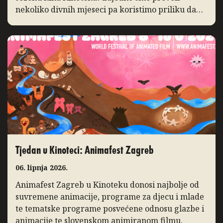
nekoliko divnih mjeseci pa koristimo priliku da
podsjetimo na ono po čemu ćemo je pamtiti. I ove
godine bilježimo porast posjećenosti programa,
posebice distribucijskih naslova […]
Tjedan u Kinoteci: Animafest Zagreb
06. lipnja 2026.
Animafest Zagreb u Kinoteku donosi najbolje od
suvremene animacije, programe za djecu i mlade
te tematske programe posvećene odnosu glazbe i
animacije te slovenskom animiranom filmu.