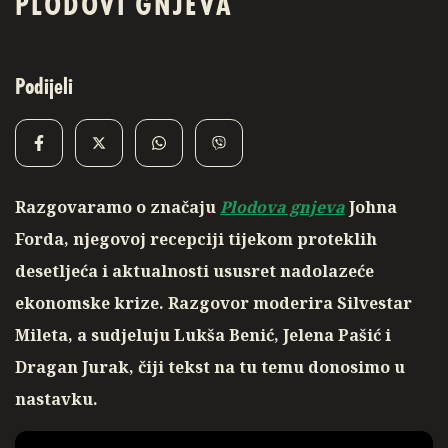
PLODOVI GNJEVA
Podijeli
Razgovaramo o značaju
Plodova gnjeva
Johna
Forda, njegovoj recepciji tijekom proteklih
desetljeća i aktualnosti ususret nadolazeće
ekonomske krize. Razgovor moderira Silvestar
Mileta, a sudjeluju Lukša Benić, Jelena Pašić i
Dragan Jurak, čiji tekst na tu temu donosimo u
nastavku.