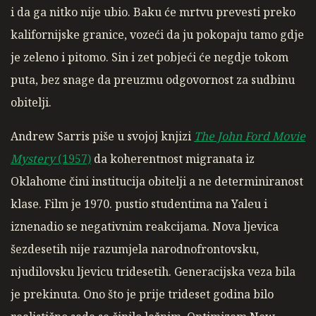
i da ga nitko nije ubio. Baku će mrtvu prevesti preko
kalifornijske granice, vozeći da ju pokopaju tamo gdje
je zeleno i pitomo. Sin i zet pobjeći će negdje tokom
puta, bez snage da preuzmu odgovornost za sudbinu
obitelji.
Andrew Sarris piše u svojoj knjizi
The John Ford Movie
Mystery
(1957)
da koherentnost migranata iz
Oklahome čini institucija obitelji a ne determiniranost
klase. Film je 1970. pustio studentima na Yaleu i
iznenadio se negativnim reakcijama. Nova ljevica
šezdesetih nije razumjela narodnofrontovsku,
njudilovsku ljevicu tridesetih. Generacijska veza bila
je prekinuta. Ono što je prije trideset godina bilo