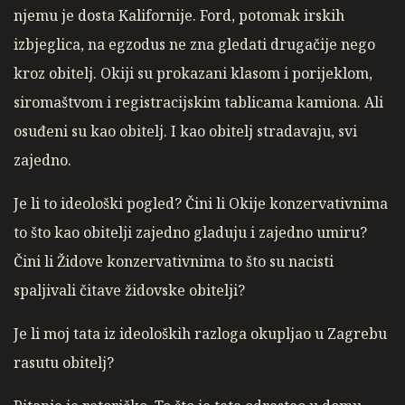
njemu je dosta Kalifornije. Ford, potomak irskih
izbjeglica, na egzodus ne zna gledati drugačije nego
kroz obitelj. Okiji su prokazani klasom i porijeklom,
siromaštvom i registracijskim tablicama kamiona. Ali
osuđeni su kao obitelj. I kao obitelj stradavaju, svi
zajedno.
Je li to ideološki pogled? Čini li Okije konzervativnima
to što kao obitelji zajedno gladuju i zajedno umiru?
Čini li Židove konzervativnima to što su nacisti
spaljivali čitave židovske obitelji?
Je li moj tata iz ideoloških razloga okupljao u Zagrebu
rasutu obitelj?