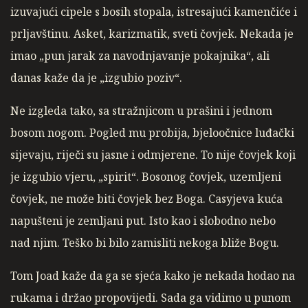
izuvajući cipele s bosih stopala, istresajući kamenčiće i
prljavštinu. Asket, karizmatik, sveti čovjek. Nekada je
imao „pun jarak za navodnjavanje pokajnika“, ali
danas kaže da je „izgubio poziv“.
Ne izgleda tako, sa stražnjicom u prašini i jednom
bosom nogom. Pogled mu probija, bjeloočnice luđački
sijevaju, riječi su jasne i odmjerene. To nije čovjek koji
je izgubio vjeru, „spirit“. Bosonog čovjek, uzemljeni
čovjek, ne može biti čovjek bez Boga. Casyjeva kuća
napušteni je zemljani put. Isto kao i slobodno nebo
nad njim. Teško bi bilo zamisliti nekoga bliže Bogu.
Tom Joad kaže da ga se sjeća kako je nekada hodao na
rukama i držao propovijedi. Sada ga vidimo u punom