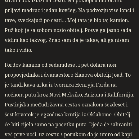
stranu dok izlazi na cestu. Na poklopcu motora su
prljavi madrac i jedan kovčeg. Na podvozju vise lonci i
tave, zveckajući po cesti… Moj tata je bio taj kamion.
Puž koji je sa sobom nosio obitelj. Posve ga jasno sada
vidim kao takvog. Znao sam da je takav, ali ga nisam
tako i vidio.
Fordov kamion od sedamdeset i pet dolara nosi
propovjednika i dvanaestoro članova obitelji Joad. To
je tandrkava arka iz tvornica Henryja Forda na
noćnom putu kroz Novi Meksiko, Arizonu i Kaliforniju.
Pustinjska međudržavna cesta s oznakom šezdeset i
šest krvotok je egzodusa krntija iz Oklahome. Obitelj
će biti cijela samo na početku puta. Djeda će sahraniti
već prve noći, uz cestu: s porukom da je umro od kapi