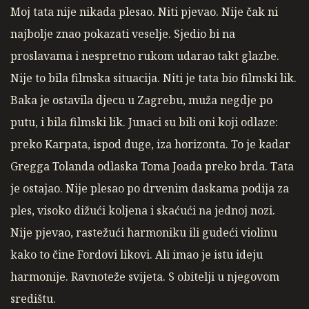
Moj tata nije nikada plesao. Niti pjevao. Nije čak ni
najbolje znao pokazati veselje. Sjedio bi na
proslavama i nespretno rukom udarao takt glazbe.
Nije to bila filmska situacija. Niti je tata bio filmski lik.
Baka je ostavila djecu u Zagrebu, muža negdje po
putu, i bila filmski lik. Junaci su bili oni koji odlaze:
preko Karpata, ispod duge, iza horizonta. To je kadar
Gregga Tolanda odlaska Toma Joada preko brda. Tata
je ostajao. Nije plesao po drvenim daskama podija za
ples, visoko dižući koljena i skaćući na jednoj nozi.
Nije pjevao, rastežući harmoniku ili gudeći violinu
kako to čine Fordovi likovi. Ali imao je istu ideju
harmonije. Ravnoteže svijeta. S obitelji u njegovom
središtu.