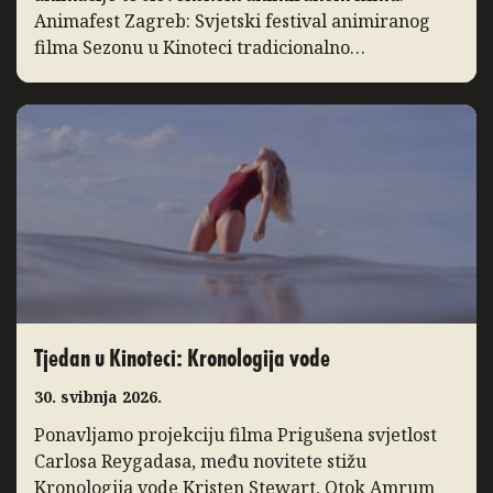
Animafest Zagreb: Svjetski festival animiranog
filma Sezonu u Kinoteci tradicionalno
zaključuje Svjetski festival animiranog filma –
Animafest Zagreb, manifestacija međunarodnog
ugleda koja svake godine u Zagreb donosi
najbolja ostvarenja iz […]
Tjedan u Kinoteci: Kronologija vode
30. svibnja 2026.
Ponavljamo projekciju filma Prigušena svjetlost
Carlosa Reygadasa, među novitete stižu
Kronologija vode Kristen Stewart, Otok Amrum