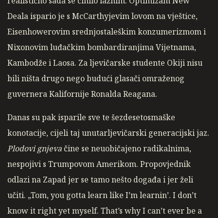
realistično sada se činilo lažnim. Optimizam New
Deala ispario je s McCarthyjevim lovom na vještice,
Eisenhowerovim srednjostaleškim konzumerizmom i
Nixonovim luđačkim bombardiranjima Vijetnama,
Kambodže i Laosa. Za ljevičarske studente Okiji nisu
bili ništa drugo nego budući glasači omraženog
guvernera Kalifornije Ronalda Reagana.
Danas su pak isparile sve te šezdesetosmaške
konotacije, cijeli taj unutarljevičarski generacijski jaz.
Plodovi gnjeva
čine se neuobičajeno radikalnima,
nespojivi s Trumpovom Amerikom. Propovjednik
odlazi na Zapad jer se tamo nešto događa i jer želi
učiti. „Tom, you gotta learn like I’m learnin’. I don’t
know it right yet myself. That’s why I can’t ever be a