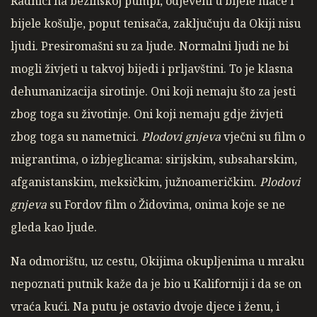
Radnici na bezinskoj pumpi, odjeveni u bijele hlače i
bijele košulje, poput tenisača, zaključuju da Okiji nisu
ljudi. Presiromašni su za ljude. Normalni ljudi ne bi
mogli živjeti u takvoj bijedi i prljavštini. To je klasna
dehumanizacija sirotinje. Oni koji nemaju što za jesti
zbog toga su životinje. Oni koji nemaju gdje živjeti
zbog toga su nametnici.
Plodovi gnjeva
vječni su film o
migrantima, o izbjeglicama: sirijskim, subsaharskim,
afganistanskim, meksičkim, južnoameričkim.
Plodovi
gnjeva
su Fordov film o Židovima, onima koje se ne
gleda kao ljude.
Na odmorištu, uz cestu, Okijima okupljenima u mraku
nepoznati putnik kaže da je bio u Kaliforniji i da se on
vraća kući. Na putu je ostavio dvoje djece i ženu, i