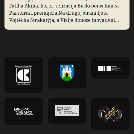
Fatiha Akina, horor-senzacija Backrooms Kanea
Parsonsa i premijera Na drugoj strani ljeta
Vojtěcha Strakatýja, a Vizije donose inovativni
dokumentarac Zidane, portret 21. stoljeća. Slow
Cinema: Prigušena svjetlost Ponavljamo
projekciju filma Prigušena svjetlost, film Carlosa
Reygadasa o pobožnom obiteljskom […]