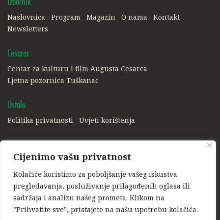
Izbornik
Naslovnica
Program
Magazin
O nama
Kontakt
Newsletters
Cesarec
Centar za kulturu i film Augusta Cesarca
Ljetna pozornica Tuškanac
Ostalo
Politika privatnosti
Uvjeti korištenja
Društvene mreže:
Cijenimo vašu privatnost
Facebook
Instagram
Kolačiće koristimo za poboljšanje vašeg iskustva
Ponosni član:
pregledavanja, posluživanje prilagođenih oglasa ili
sadržaja i analizu našeg prometa. Klikom na
"Prihvatite sve", pristajete na našu upotrebu kolačića.