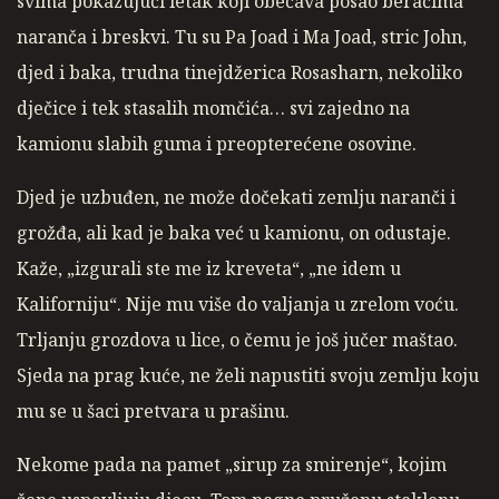
svima pokazujući letak koji obećava posao beračima
naranča i breskvi. Tu su Pa Joad i Ma Joad, stric John,
djed i baka, trudna tinejdžerica Rosasharn, nekoliko
dječice i tek stasalih momčića… svi zajedno na
kamionu slabih guma i preopterećene osovine.
Djed je uzbuđen, ne može dočekati zemlju naranči i
grožđa, ali kad je baka već u kamionu, on odustaje.
Kaže, „izgurali ste me iz kreveta“, „ne idem u
Kaliforniju“. Nije mu više do valjanja u zrelom voću.
Trljanju grozdova u lice, o čemu je još jučer maštao.
Sjeda na prag kuće, ne želi napustiti svoju zemlju koju
mu se u šaci pretvara u prašinu.
Nekome pada na pamet „sirup za smirenje“, kojim