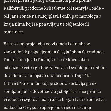
prizori prenatrpanog kamiona na putu prema
Kaliforniji, prodorne kristal-met oči Henryja Fonde –
oči Jane Fonde na tuđoj glavi, i onih par monologa s
kraja filma koji se ponavljaju uz obljetnice ili
osmrtnice.
Vratio sam projekciju od vikenda i odmah me
zaokupio lik propovjednika Casyja Johna Carradinea.
Fondin Tom Joad (Fonda) vraća se kući nakon
odslužene četiri godine zatvora, od sveukupno sedam
dosuđenih za ubojstvo u samoobrani. Dugački
futuristički kamion koji je stopirao ostavlja ga uz
zemljani put iz devetnaestog stoljeća. Tu na granici
vremena i svjetova, na granici bogatstva i siromaštva,
nailazi na Casyja. Propovjednik sjedi na zemlji