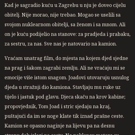
Kad je sagradio kuću u Zagrebu u nju je doveo cijelu
obitelj. Nije morao, nije trebao. Mogao se uselili sa
svojom nuklearnom obitelji, sa ženom i sa mnom. Ali
on je kuću podijelio na stanove: za pradjeda i prabaku,
za sestru, za nas. Sve nas je natovario na kamion.
Vraćam unatrag film, do mjesta na kojem djed sjedne
na prag i šakom zagrabi zemlju. Ali ne vraćaju mi se
emocije više istom snagom. Joadovi utovaruju usnulog
djeda u stražnji dio kamiona. Stavljaju mu ruke uz
tijelo i jastuk pod glavu. Djeca skaču na krov kabine;
propovjednik, Tom Joad i stric sjedaju na kraj,
puštajući da im se noge klate tik iznad prašne ceste.
Kamion se opasno naginje na lijevu pa na desnu