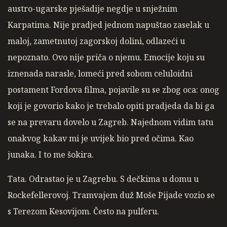
austro-ugarske pješadije negdje u snježnim
Karpatima. Nije pradjed jednom napuštao zaselak u
maloj, zametnutoj zagorskoj dolini, odlazeći u
nepoznato. Ovo nije priča o njemu. Emocije koju su
iznenada narasle, lomeći pred sobom celuloidni
postament Fordova filma, pojavile su se zbog oca: onog
koji je govorio kako je trebalo opiti pradjeda da bi ga
se na prevaru dovelo u Zagreb. Najednom vidim tatu
onakvog kakav mi je uvijek bio pred očima. Kao
junaka. I to me šokira.
Tata. Odrastao je u Zagrebu. S dečkima u domu u
Rockefellerovoj. Tramvajem duž Moše Pijade vozio se
s Terezom Kesovijom. Često na pulferu.