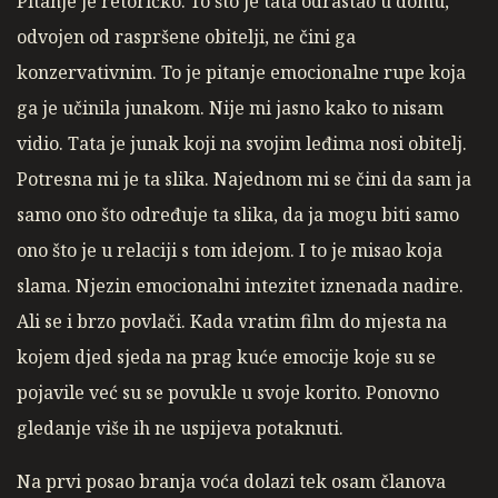
Pitanje je retoričko. To što je tata odrastao u domu,
odvojen od raspršene obitelji, ne čini ga
konzervativnim. To je pitanje emocionalne rupe koja
ga je učinila junakom. Nije mi jasno kako to nisam
vidio. Tata je junak koji na svojim leđima nosi obitelj.
Potresna mi je ta slika. Najednom mi se čini da sam ja
samo ono što određuje ta slika, da ja mogu biti samo
ono što je u relaciji s tom idejom. I to je misao koja
slama. Njezin emocionalni intezitet iznenada nadire.
Ali se i brzo povlači. Kada vratim film do mjesta na
kojem djed sjeda na prag kuće emocije koje su se
pojavile već su se povukle u svoje korito. Ponovno
gledanje više ih ne uspijeva potaknuti.
Na prvi posao branja voća dolazi tek osam članova