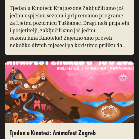
Tjedan u Kinoteci: Kraj sezone Zaključili smo još
jednu uspješnu sezonu i pripremamo programe
za Ljetnu pozornicu Tuškanac. Dragi naši prijatelji
i posjetitelji, zaključili smo još jednu
sezonu kina Kinoteka! Zajedno smo proveli
nekoliko divnih mjeseci pa koristimo priliku da
podsjetimo na ono po čemu ćemo je pamtiti. I ove
godine bilježimo porast posjećenosti programa,
posebice distribucijskih naslova […]
Tjedan u Kinoteci: Animafest Zagreb