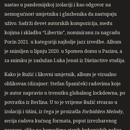
nastao u pandemijskoj izolaciji i kao odgovor na
nemogućnost umjetnika i glazbenika da nastupaju
uživo. Sadrži devet autorskih kompozicija, među
kojima i skladbu “Libertin”, nominiranu za nagradu
Porin 2021. u kategoriji najbolje jazz izvedbe. Album
je snimljen u lipnju 2020. u Spomen domu u Pazinu, a
za snimku je zaslužan Luka Jenuš iz Distinctive studija.
Kako je Ružić i likovni umjetnik, album je vizualno
oblikovan (dizajner: Stefan Španiček) radovima koje
je autor napravio u trenutku globalnog lockdowna, po
povratka iz Berlina. U to je vrijeme Ružić stvarao u
izolaciji i tišini, iz čega je proizašla
Forbidden Melody
,
serija radova kućnog formata, poput izrezbarenog