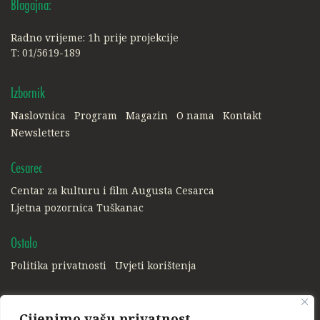
Blagajna:
Radno vrijeme: 1h prije projekcije
T: 01/5619-189
Izbornik
Naslovnica
Program
Magazin
O nama
Kontakt
Newsletters
Cesarec
Centar za kulturu i film Augusta Cesarca
Ljetna pozornica Tuškanac
Ostalo
Politika privatnosti
Uvjeti korištenja
Društvene mreže:
Cijenimo vašu privatnost