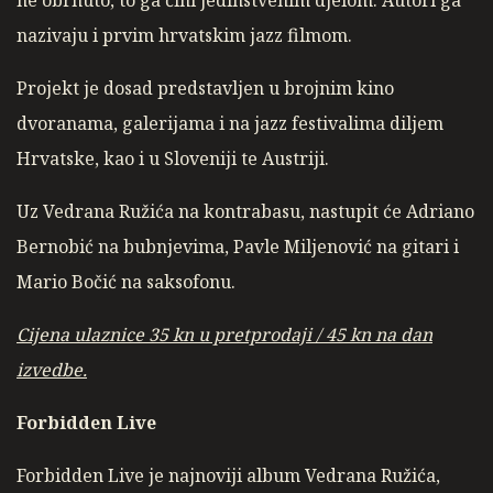
ne obrnuto, to ga čini jedinstvenim djelom. Autori ga
nazivaju i prvim hrvatskim jazz filmom.
Projekt je dosad predstavljen u brojnim kino
dvoranama, galerijama i na jazz festivalima diljem
Hrvatske, kao i u Sloveniji te Austriji.
Uz Vedrana Ružića na kontrabasu, nastupit će Adriano
Bernobić na bubnjevima, Pavle Miljenović na gitari i
Mario Bočić na saksofonu.
Cijena ulaznice 35 kn u pretprodaji / 45 kn na dan
izvedbe.
Forbidden Live
Forbidden Live je najnoviji album Vedrana Ružića,