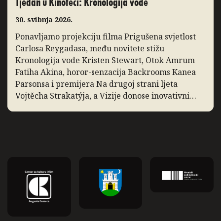
Tjedan u Kinoteci: Kronologija vode
30. svibnja 2026.
Ponavljamo projekciju filma Prigušena svjetlost
Carlosa Reygadasa, među novitete stižu
Kronologija vode Kristen Stewart, Otok Amrum
Fatiha Akina, horor-senzacija Backrooms Kanea
Parsonsa i premijera Na drugoj strani ljeta
Vojtěcha Strakatýja, a Vizije donose inovativni
dokumentarac Zidane, portret 21. stoljeća. Slow
Cinema: Prigušena svjetlost Ponavljamo
projekciju filma Prigušena svjetlost, film Carlosa
Reygadasa o pobožnom obiteljskom […]