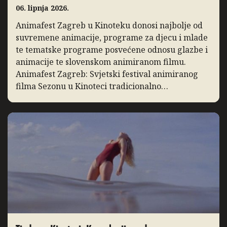
06. lipnja 2026.
Animafest Zagreb u Kinoteku donosi najbolje od
suvremene animacije, programe za djecu i mlade
te tematske programe posvećene odnosu glazbe i
animacije te slovenskom animiranom filmu.
Animafest Zagreb: Svjetski festival animiranog
filma Sezonu u Kinoteci tradicionalno
zaključuje Svjetski festival animiranog filma –
Animafest Zagreb, manifestacija međunarodnog
ugleda koja svake godine u Zagreb donosi
najbolja ostvarenja iz […]