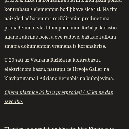
prozora, slika na komadima starih kuhunjskih polica,
kontrabasa s elementom bodljikave žice i sl. Na tim
naizgled odbačenim i recikliranim predmetima,
pronađenim u vlastitom podrumu, Ružić je koristio
uljane i akrilne boje, a ove radove, baš kao i album
smatra dokumentom vremena iz koranakrize.
U 20 sati uz Vedrana Ružića na kontrabasu i
električnom bassu, nastupit će Hrvoje Galler na
klavijaturama i Adriano Bernobić na bubnjevima.
Cijena ulaznice 35 kn u pretprodaji / 45 kn na dan
izvedbe.