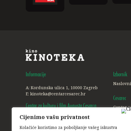
Informacije
Izbornik
Naslovn
A: Kordunska ulica 1, 10000 Zagreb
E:
kinoteka@centarcesarec.hr
Cesarec
Centar za kulturu i film Augusta Cesarca
Centar z
Cijenimo vašu privatnost
A: Ilica 227, 1. i 3. kat, 10000 Zagreb
Ostalo
E:
info@centarcesarec.hr
Kolačiće koristimo za poboljšanje vašeg iskustva
Politika 