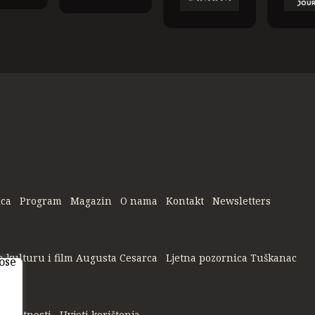
ica
Program
Magazin
O nama
Kontakt
Newsletters
a kulturu i film Augusta Cesarca
Ljetna pozornica Tuškanac
privatnosti
Uvjeti korištenja