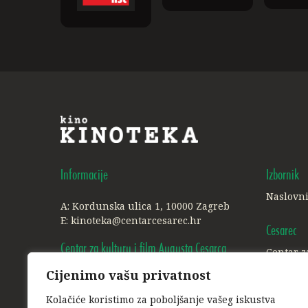
Informacije
Izbornik
Naslovn
A: Kordunska ulica 1, 10000 Zagreb
E:
kinoteka@centarcesarec.hr
Cesarec
Centar za kulturu i film Augusta Cesarca
Centar z
Cijenimo vašu privatnost
A: Ilica 227, 1. i 3. kat, 10000 Zagreb
Ostalo
E:
info@centarcesarec.hr
Kolačiće koristimo za poboljšanje vašeg iskustva
Politika 