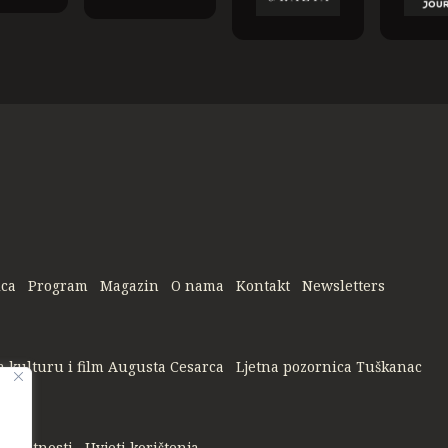
ica
Program
Magazin
O nama
Kontakt
Newsletters
a kulturu i film Augusta Cesarca
Ljetna pozornica Tuškanac
privatnosti
Uvjeti korištenja