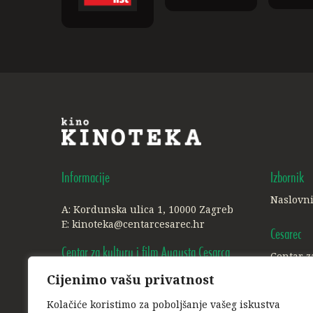
Informacije
Izbornik
Naslovn
A: Kordunska ulica 1, 10000 Zagreb
E:
kinoteka@centarcesarec.hr
Cesarec
Centar za kulturu i film Augusta Cesarca
Centar z
Cijenimo vašu privatnost
A: Ilica 227, 1. i 3. kat, 10000 Zagreb
Ostalo
E:
info@centarcesarec.hr
Kolačiće koristimo za poboljšanje vašeg iskustva
Politika 