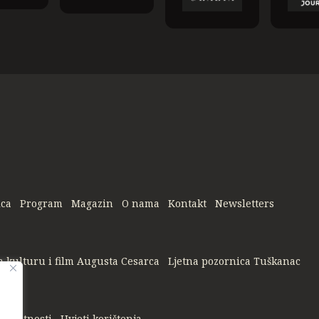
ica
Program
Magazin
O nama
Kontakt
Newsletters
a kulturu i film Augusta Cesarca
Ljetna pozornica Tuškanac
privatnosti
Uvjeti korištenja