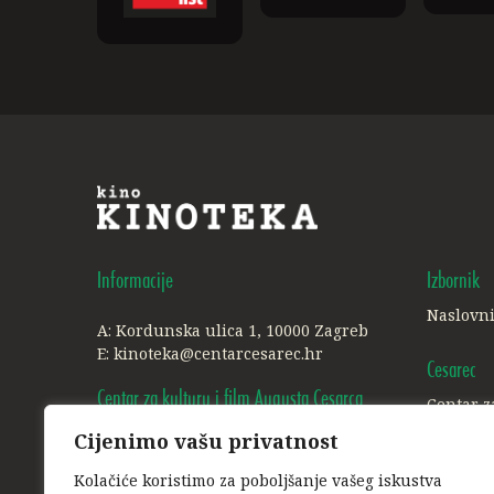
Informacije
Izbornik
Naslovn
A: Kordunska ulica 1, 10000 Zagreb
E:
kinoteka@centarcesarec.hr
Cesarec
Centar za kulturu i film Augusta Cesarca
Centar z
Cijenimo vašu privatnost
A: Ilica 227, 1. i 3. kat, 10000 Zagreb
Ostalo
E:
info@centarcesarec.hr
Kolačiće koristimo za poboljšanje vašeg iskustva
Politika 