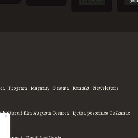
ica
Program
Magazin
O nama
Kontakt
Newsletters
a kulturu i film Augusta Cesarca
Ljetna pozornica Tuškanac
privatnosti
Uvjeti korištenja