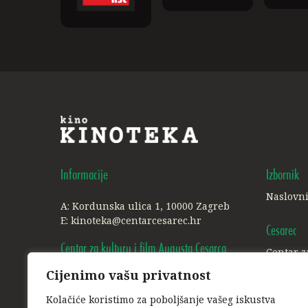
Informacije
Izbornik
Naslovn
A: Kordunska ulica 1, 10000 Zagreb
E:
kinoteka@centarcesarec.hr
Cesarec
Centar za kulturu i film Augusta Cesarca
Centar z
Cijenimo vašu privatnost
A: Ilica 227, 1. i 3. kat, 10000 Zagreb
Ostalo
E:
info@centarcesarec.hr
Kolačiće koristimo za poboljšanje vašeg iskustva
Politika 