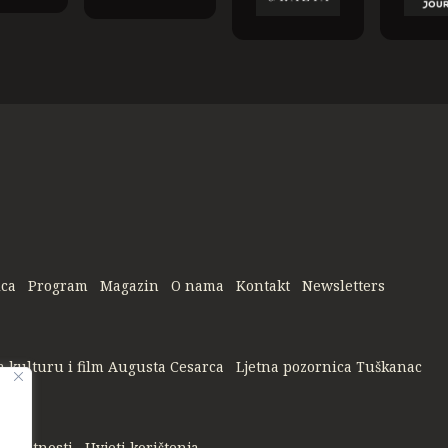
ica
Program
Magazin
O nama
Kontakt
Newsletters
a kulturu i film Augusta Cesarca
Ljetna pozornica Tuškanac
privatnosti
Uvjeti korištenja