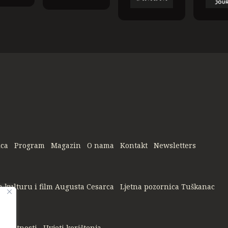
ica
Program
Magazin
O nama
Kontakt
Newsletters
a kulturu i film Augusta Cesarca
Ljetna pozornica Tuškanac
privatnosti
Uvjeti korištenja