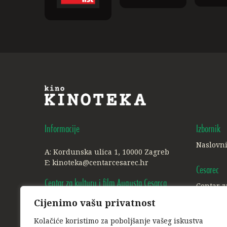
Informacije
Izbornik
Naslovn
A: Kordunska ulica 1, 10000 Zagreb
E:
kinoteka@centarcesarec.hr
Cesarec
Centar za kulturu i film Augusta Cesarca
Centar z
Cijenimo vašu privatnost
A: Ilica 227, 1. i 3. kat, 10000 Zagreb
Ostalo
E:
info@centarcesarec.hr
Kolačiće koristimo za poboljšanje vašeg iskustva
Politika 