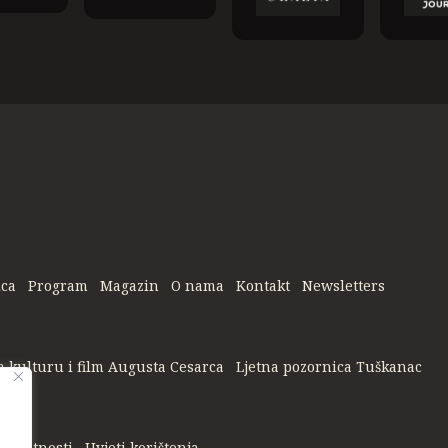
ica
Program
Magazin
O nama
Kontakt
Newsletters
a kulturu i film Augusta Cesarca
Ljetna pozornica Tuškanac
privatnosti
Uvjeti korištenja