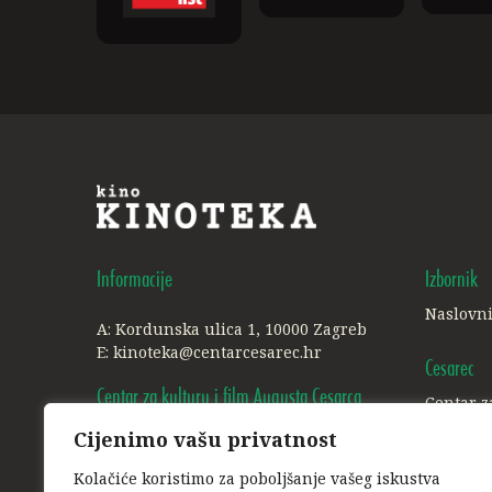
Informacije
Izbornik
Naslovn
A: Kordunska ulica 1, 10000 Zagreb
E:
kinoteka@centarcesarec.hr
Cesarec
Centar za kulturu i film Augusta Cesarca
Centar z
Cijenimo vašu privatnost
A: Ilica 227, 1. i 3. kat, 10000 Zagreb
Ostalo
E:
info@centarcesarec.hr
Kolačiće koristimo za poboljšanje vašeg iskustva
Politika 