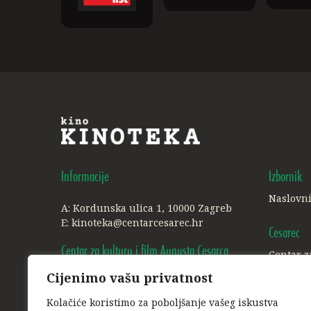
Informacije
Izbornik
Naslovn
A: Kordunska ulica 1, 10000 Zagreb
E:
kinoteka@centarcesarec.hr
Cesarec
Centar za kulturu i film Augusta Cesarca
Centar z
Cijenimo vašu privatnost
A: Ilica 227, 1. i 3. kat, 10000 Zagreb
Ostalo
E:
info@centarcesarec.hr
Kolačiće koristimo za poboljšanje vašeg iskustva
Politika 