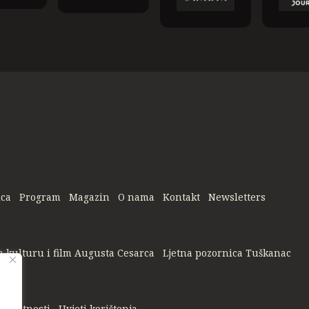
ica
Program
Magazin
O nama
Kontakt
Newsletters
a kulturu i film Augusta Cesarca
Ljetna pozornica Tuškanac
privatnosti
Uvjeti korištenja