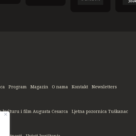
ica
Program
Magazin
O nama
Kontakt
Newsletters
a kulturu i film Augusta Cesarca
Ljetna pozornica Tuškanac
privatnosti
Uvjeti korištenja