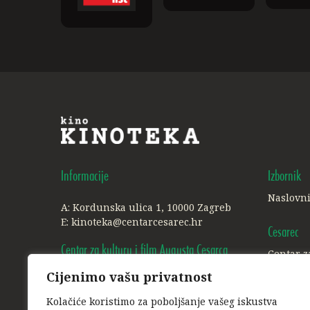
Informacije
Izbornik
Naslovn
A: Kordunska ulica 1, 10000 Zagreb
E:
kinoteka@centarcesarec.hr
Cesarec
Centar za kulturu i film Augusta Cesarca
Centar z
Cijenimo vašu privatnost
A: Ilica 227, 1. i 3. kat, 10000 Zagreb
Ostalo
E:
info@centarcesarec.hr
Kolačiće koristimo za poboljšanje vašeg iskustva
Politika 